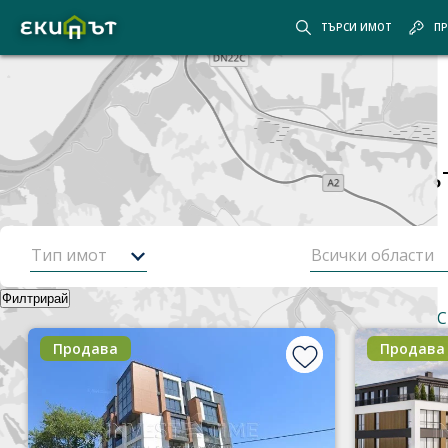
ТЪРСИ ИМОТ
ПР
Покажи картата
Скрий картата
Начало
Продажби
315
от
479
имота
Продажби на имоти от
Екипъ
Тип имот
Всички области
Филтрирай
Най-нови оферти
Корекция на търсенето
Корекция
С
Продава
Продава