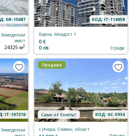
Д: GR-15687
КОД: IT-114058
Варна, Младост 1
Земеделски
имот
0 €
2
24325 м
0 лв.
Сгради
Продава
: IT-107216
КОД: GC-5934
Само от Екипът
с.Ичера, Сливен, област
Земеделски
имот
Парцел