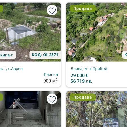
Продава
КОД: OI-2371
К
Екипът
аст, с.Аврен
Варна, м-т Прибой
Парцел
29 000 €
2
900 м
56 719 лв.
Продава