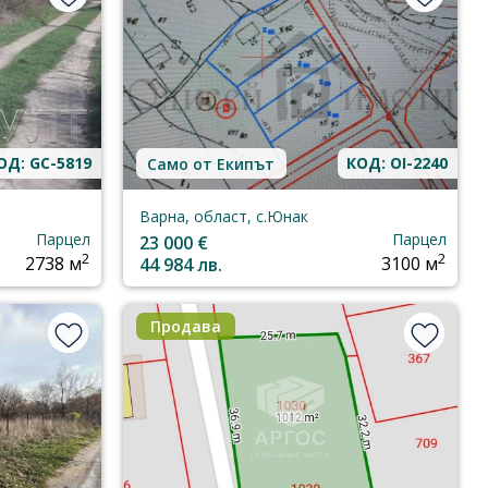
ОД: GC-5819
КОД: OI-2240
Само от Екипът
Варна, област, с.Юнак
Парцел
Парцел
23 000 €
2
2
2738 м
44 984 лв.
3100 м
Продава