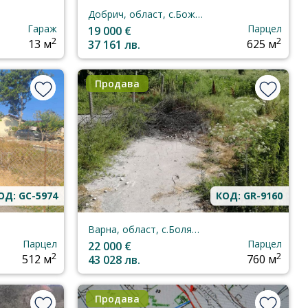
Добрич, област, с.Божурец
Гараж
Парцел
19 000 €
2
2
13 м
37 161 лв.
625 м
Продава
ОД: GC-5974
КОД: GR-9160
Варна, област, с.Болярци
Парцел
Парцел
22 000 €
2
2
512 м
43 028 лв.
760 м
Продава