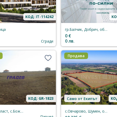
КОД: IT-114242
КО
ица
гр.Балчик, Добрич, област
0 €
0 лв.
Сгради
Продава
КОД: GR-1823
КОД
Само от Екипът
Добрич, област, с.Божурец
с.Овчарово, Шумен, област
Парцел