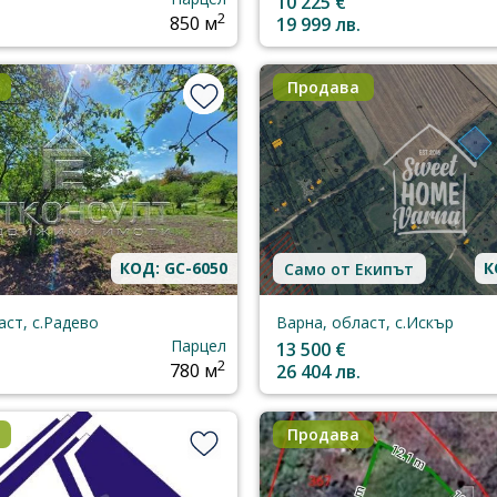
10 225 €
2
850 м
19 999 лв.
Продава
КОД: GC-6050
К
Само от Екипът
аст, с.Радево
Варна, област, с.Искър
Парцел
13 500 €
2
780 м
26 404 лв.
Продава