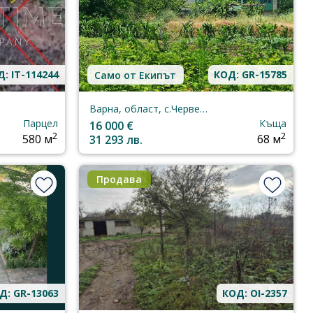
: IT-114244
КОД: GR-15785
Само от Екипът
Варна, област, с.Червенци
Парцел
Къща
16 000 €
2
2
580 м
31 293 лв.
68 м
Продава
Д: GR-13063
КОД: OI-2357