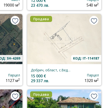
12 000 €
2
2
19000 м
23 470 лв.
540 м
Продава
ОД: SH-4269
КОД: IT-114187
Добрич, област, с.Ведрина
Парцел
Парцел
15 000 €
2
2
1127 м
29 337 лв.
1320 м
Продава