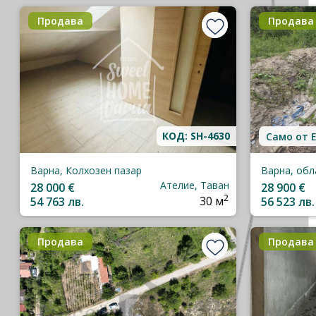
Продава
Продава
КОД: SH-4630
Само от 
Варна, Колхозен пазар
Варна, обл
Ателие, Таван
28 000 €
28 900 €
2
54 763 лв.
30 м
56 523 лв.
Продава
Продава