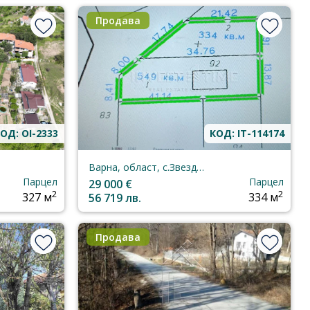
Продава
ОД: OI-2333
КОД: IT-114174
Варна, област, с.Звездица
Парцел
Парцел
29 000 €
2
2
327 м
56 719 лв.
334 м
Продава