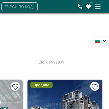
0
До €
Продава