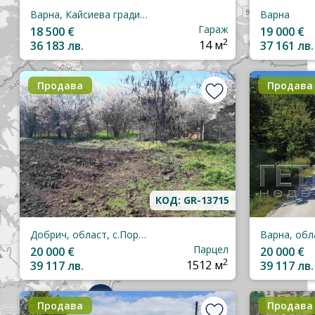
Варна, Кайсиева градина
Варна
Гараж
18 500 €
19 000 €
2
36 183 лв.
14 м
37 161 лв.
Продава
Продава
КОД: GR-13715
Добрич, област, с.Поручик-Чунчево
Парцел
20 000 €
20 000 €
2
39 117 лв.
1512 м
39 117 лв.
7
Продава
Продава