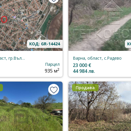
КОД: GR-14424
К
Варна, област, гр.Вълчидол
Варна, област, с.Радево
Парцел
23 000 €
2
935 м
44 984 лв.
Продава