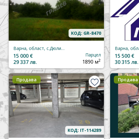
КОД: GR-8470
Варна, област, с.Дюлино
Парцел
15 000 €
15 500 €
2
29 337 лв.
1890 м
30 315 лв.
Продава
Продава
КОД: IT-114289