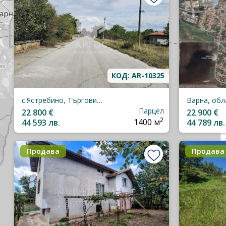
КОД: AR-10325
с.Ястребино, Търговище, област
Парцел
22 800 €
22 900 €
2
44 593 лв.
1400 м
44 789 лв.
Продава
Продава