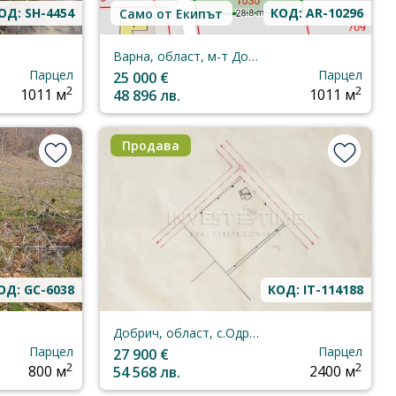
ОД: SH-4454
КОД: AR-10296
Само от Екипът
Варна, област, м-т Добрева Чешма
Парцел
Парцел
25 000 €
2
2
1011 м
48 896 лв.
1011 м
Продава
ОД: GC-6038
КОД: IT-114188
Добрич, област, с.Одринци
Парцел
Парцел
27 900 €
2
2
800 м
54 568 лв.
2400 м