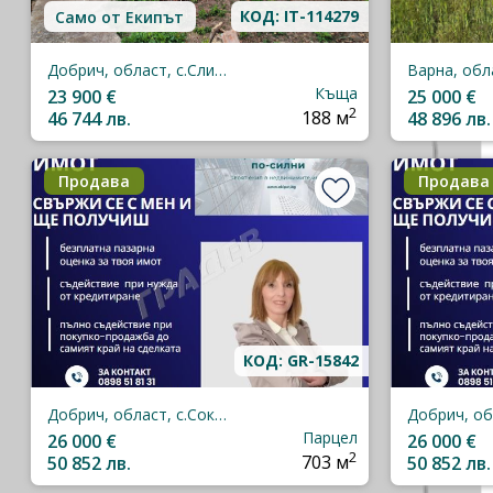
КОД: IT-114279
Само от Екипът
Добрич, област, с.Сливенци
Къща
23 900 €
25 000 €
2
46 744 лв.
188 м
48 896 лв.
Продава
Продава
КОД: GR-15842
Добрич, област, с.Соколово
Парцел
26 000 €
26 000 €
2
50 852 лв.
703 м
50 852 лв.