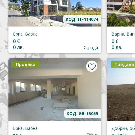
КОД: IT-114074
Бриз, Варна
Варна, Вин
0 €
0 €
0 лв.
0 лв.
Сгради
Продава
Продава
КОД: GR-15055
Бриз, Варна
Офис