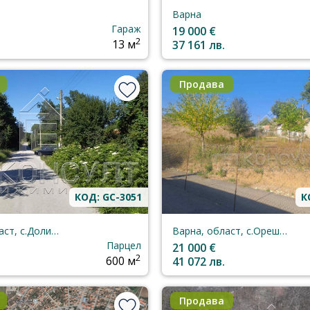
Варна
Гараж
19 000 €
2
13 м
37 161 лв.
Продава
КОД: GC-3051
К
Варна, област, с.Долище
Варна, област, с.Орешак
Парцел
21 000 €
2
600 м
41 072 лв.
Продава