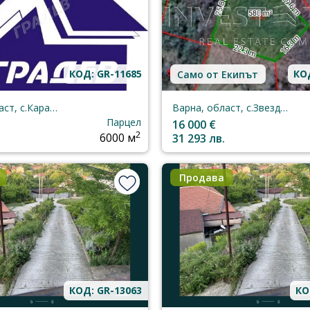
КОД: GR-11685
КОД
Само от Екипът
Варна, област, с.Караманите
Варна, област, с.Звездица
Парцел
16 000 €
2
6000 м
31 293 лв.
Продава
КОД: GR-13063
КО