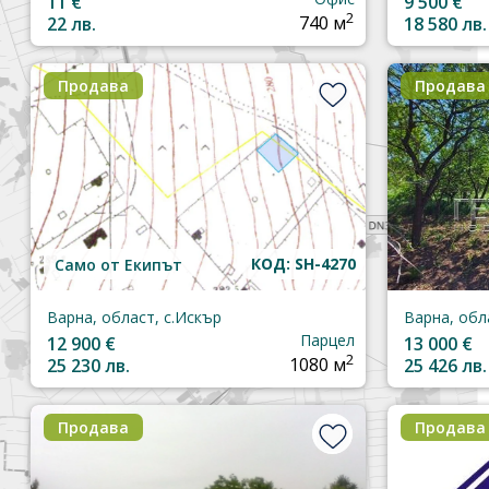
11 €
9 500 €
2
22 лв.
740 м
18 580 лв.
Продава
Продава
КОД: SH-4270
Само от Екипът
Варна, област, с.Искър
Варна, обл
Парцел
12 900 €
13 000 €
2
25 230 лв.
1080 м
25 426 лв.
Продава
Продава