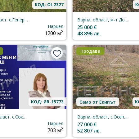
КОД: OI-2327
К
Варна, област, с.Генерал-Кантарджиево
Варна, област, м-т Добрева Чешма
Парцел
25 000 €
2
1200 м
48 896 лв.
Продава
КОД: GR-15773
К
Само от Екипът
Добрич, област, с.Соколово
Варна, област, с.Осеново
Парцел
27 000 €
2
703 м
52 807 лв.