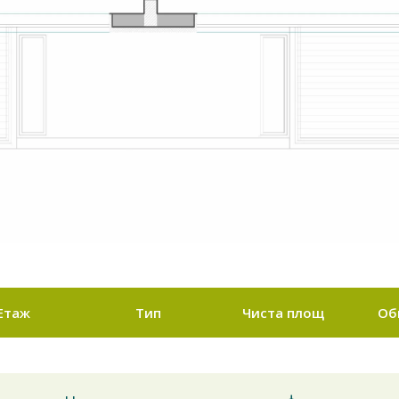
Етаж
Тип
Чиста площ
Об