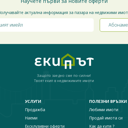
Научете първи за новите оферти
олучавайте актуална информация за пазара на недвижими имо
Защото заедно сме по-силни!
Твоят екип в недвижимите имоти
УСЛУГИ
ПОЛЕЗНИ ВРЪЗКИ
Продажба
Любими имоти
Наеми
Продай имота си
Ексклузивни оферти
Как да купя ?