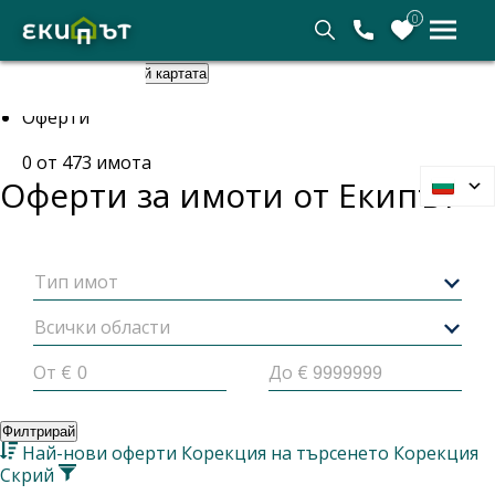
0
Покажи картата
Скрий картата
Начало
Оферти
0
от
473
имота
Оферти за имоти от
Екипът
Тип имот
Всички области
От €
До €
Филтрирай
Най-нови оферти
Корекция на търсенето
Корекция
Скрий