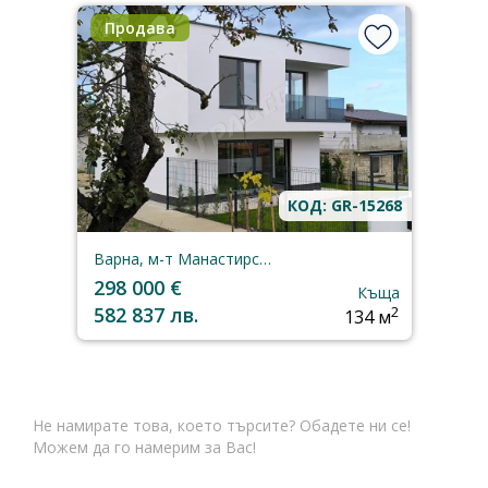
Продава
КОД: GR-15268
Варна, м-т Манастирски рид
298 000 €
Къща
582 837 лв.
2
134 м
Не намирате това, което търсите? Обадете ни се!
Можем да го намерим за Вас!