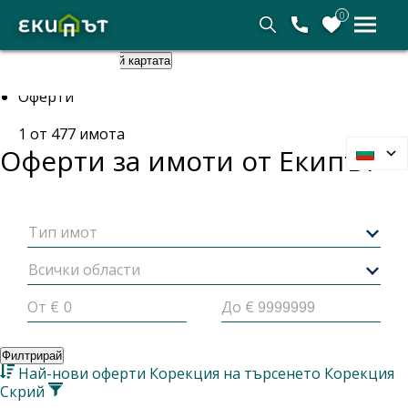
0
Покажи картата
Скрий картата
Начало
Оферти
1
от
477
имота
Оферти за имоти от
Екипът
Тип имот
Всички области
От €
До €
Филтрирай
Най-нови оферти
Корекция на търсенето
Корекция
Скрий