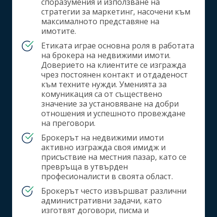
споразумения и използване на
стратегии за маркетинг, насочени към
максималното представяне на
имотите.
Етиката играе основна роля в работата
на брокера на недвижими имоти.
Доверието на клиентите се изгражда
чрез постоянен контакт и отдаденост
към техните нужди. Уменията за
комуникация са от съществено
значение за установяване на добри
отношения и успешното провеждане
на преговори.
Брокерът на недвижими имоти
активно изгражда своя имидж и
присъствие на местния пазар, като се
превръща в утвърден
професионалисти в своята област.
Брокерът често извършват различни
административни задачи, като
изготвят договори, писма и