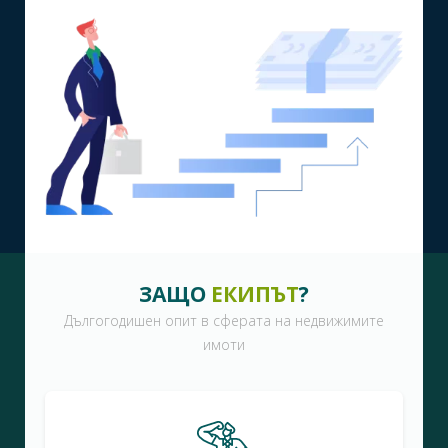
ЗАЩО
ЕКИПЪТ
?
Дългогодишен опит в сферата на недвижимите
имоти