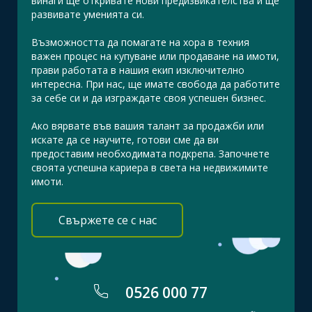
винаги ще откривате нови предизвикателства и ще
развивате уменията си.
Възможността да помагате на хора в техния
важен процес на купуване или продаване на имоти,
прави работата в нашия екип изключително
интересна. При нас, ще имате свобода да работите
за себе си и да изграждате своя успешен бизнес.
Ако вярвате във вашия талант за продажби или
искате да се научите, готови сме да ви
предоставим необходимата подкрепа. Започнете
своята успешна кариера в света на недвижимите
имоти.
Свържете се с нас
0526 000 77