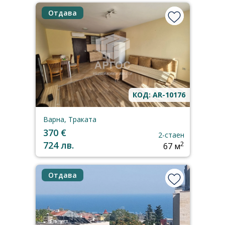
Отдава
КОД: AR-10176
Варна, Траката
370 €
2-стаен
724 лв.
2
67 м
Отдава