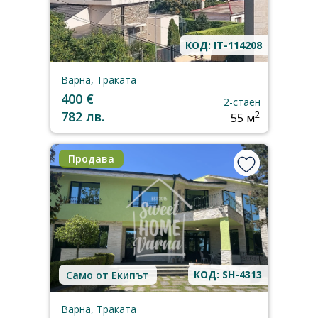
КОД: IT-114208
Варна, Траката
400 €
2-стаен
782 лв.
2
55 м
Продава
КОД: SH-4313
Само от Екипът
Варна, Траката