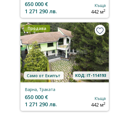
650 000 €
Къща
1 271 290 лв.
2
442 м
Продава
КОД: IT-114193
Само от Екипът
Варна, Траката
650 000 €
Къща
1 271 290 лв.
2
442 м