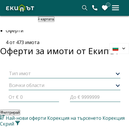
0
Покажи картата
Скрий картата
Начало
Оферти
4
от
473
имота
Оферти за имоти от
Екипът
Тип имот
Всички области
От €
До €
Филтрирай
Най-нови оферти
Корекция на търсенето
Корекция
Скрий