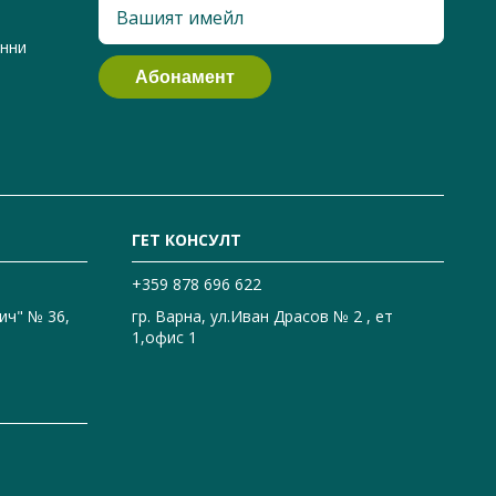
анни
ГЕТ КОНСУЛТ
+359 878 696 622
ич" № 36,
гр. Варна, ул.Иван Драсов № 2 , ет
1,офис 1