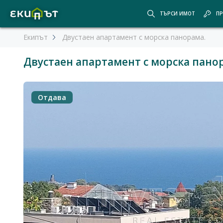
ТЪРСИ ИМОТ
ПР
Екипът
Двустаен апартамент с морска панорама.
Двустаен апартамент с морска пано
Отдава