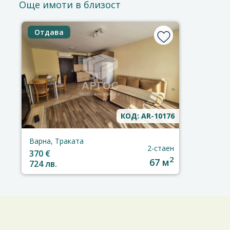
Още имоти в близост
Отдава
КОД: AR-10176
Варна, Траката
2-стаен
370 €
2
67 м
724 лв.