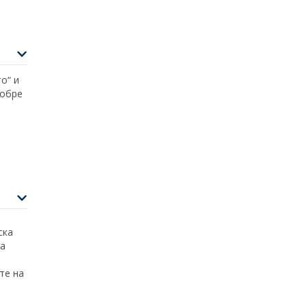
о“ и
добре
+
−
ntributors
ска
за
те на