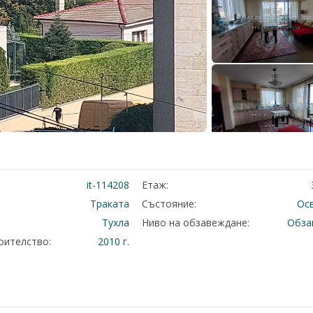
it-114208
Етаж:
Траката
Състояние:
Ос
Тухла
Ниво на обзавеждане:
Обза
оителство:
2010 г.