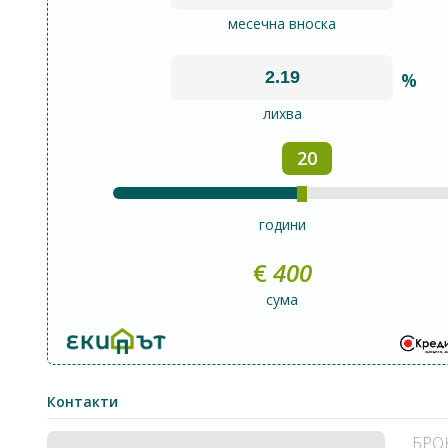
месечна вноска
%
лихва
20
години
€
400
сума
Контакти
БРО