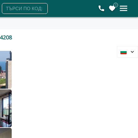
0
4208
Варна, Траката
2-стаен
400 €
782 лв.
2
2
7 €/м
14 лв./м
55 м2
Гледания: 80
+359896752270
ЗАЯВЕТЕ ОГЛЕД
Понеделник
Вторник
Сряда
Четвъртък
10
11
12
13