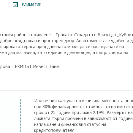
Климатик
тания район за живеене – Траката. Сградата е близо до „Кубчет
и добре поддържан и просторен двор. Апартаментът е удобен и 
 широката тераса пред дневната може да се наслждавате на
има два магазина, като единия е денонощен, а също спирка на
трова – ЕКИПЪТ Инвест Тайм.
Leaflet
|
©
OpenStreetMap
co
Ипотечния калкулатор изчисява месечната вно
при 80% финансиране от стойността на имота 
срок от 25 години при лихва 2.19%. Размерът на
лихвата търпи промени в зависимост от години
изплащане и финансовия статус на
кредитополучателя.