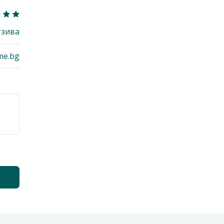
тзива
me.bg