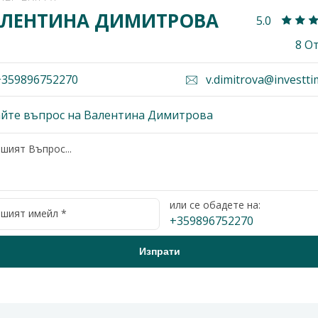
АЛЕНТИНА ДИМИТРОВА
5.0
8 О
359896752270
v.dimitrova@investti
айте въпрос на Валентина Димитрова
или се обадете на:
+359896752270