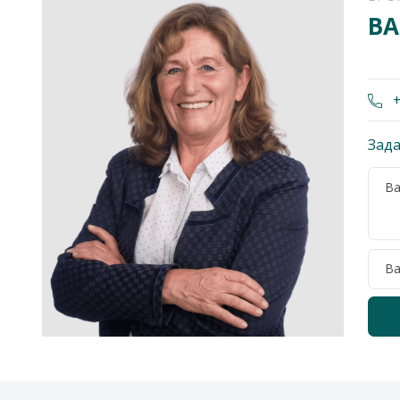
В
+
Зад