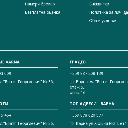
Намери брокер
Бисквитки
Безплатна оценка
Политика за лич. д
Общи условия
ME VARNA
ГРАДЕВ
03 009
+359 887 208 139
ул."Братя Георгиевич" № 36,
гр. Варна, ул."Братя Георгиев
етаж 5,
офис 16
ОТИ
ТОП АДРЕСИ - ВАРНА
15 464
+359 878 620 577
ул."Братя Георгиевич" № 36,
гр. Варна ул .София №24, ет1