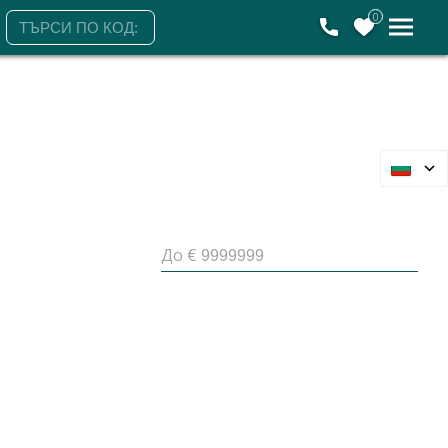
0
До €