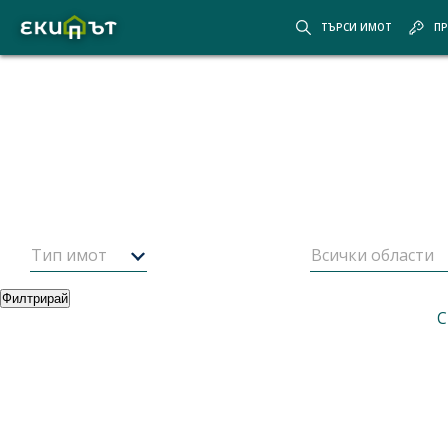
ТЪРСИ ИМОТ
ПР
Покажи картата
Скрий картата
Начало
Оферти
1
от
473
имота
Оферти за имоти от
Екипът
Тип имот
Всички области
Филтрирай
Най-нови оферти
Корекция на търсенето
Корекция
С