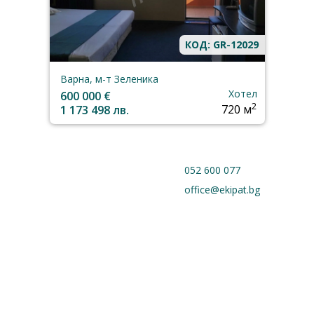
КОД: GR-12029
Варна, м-т Зеленика
Хотел
600 000 €
2
1 173 498 лв.
720 м
052 600 077
office@ekipat.bg