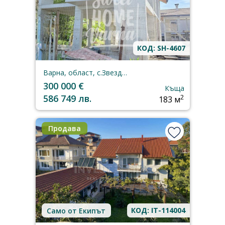
КОД: SH-4607
Варна, област, с.Звездица
300 000 €
Къща
586 749 лв.
2
183 м
Продава
КОД: IT-114004
Само от Екипът