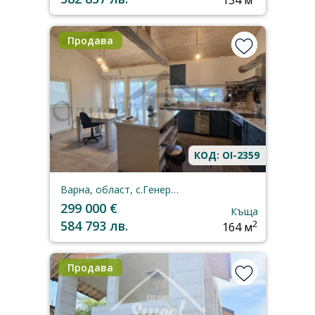
134 м
Продава
КОД: OI-2359
Варна, област, с.Генерал-Кантарджиево
299 000 €
Къща
584 793 лв.
2
164 м
Продава