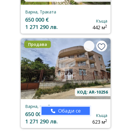
Варна, Траката
650 000 €
Къща
1 271 290 лв.
2
442 м
Продава
КОД: AR-10256
Варна, м-т Евксиноград
Обади се
650 000 €
Къща
1 271 290 лв.
2
623 м