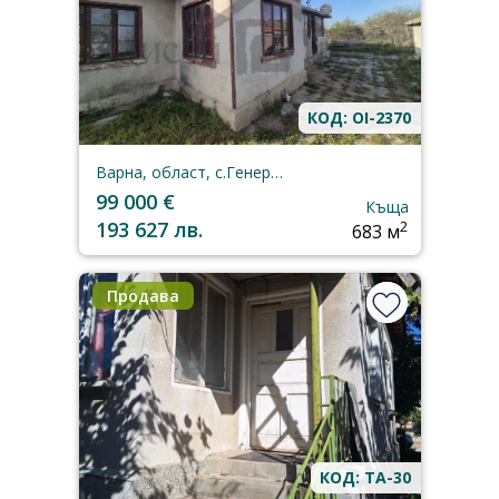
КОД: OI-2370
Варна, област, с.Генерал-Кантарджиево
99 000 €
Къща
193 627 лв.
2
683 м
Продава
КОД: TA-30