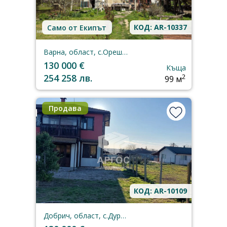
КОД: AR-10337
Само от Екипът
Варна, област, с.Орешак
130 000 €
Къща
254 258 лв.
2
99 м
Продава
КОД: AR-10109
Добрич, област, с.Дуранкулак