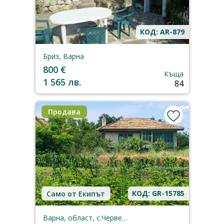
КОД: AR-879
Бриз, Варна
800 €
Къща
1 565 лв.
84
Продава
КОД: GR-15785
Само от Екипът
Варна, област, с.Червенци