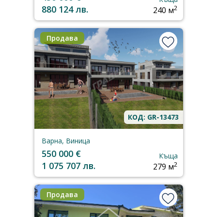
880 124 лв.
2
240 м
Продава
КОД: GR-13473
Варна, Виница
550 000 €
Къща
1 075 707 лв.
2
279 м
Продава