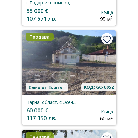
с.Тодор-Икономово, Шумен, област
55 000 €
Къща
107 571 лв.
2
95 м
Продава
КОД: GC-6052
Само от Екипът
Варна, област, с.Осеново
60 000 €
Къща
117 350 лв.
2
60 м
Продава