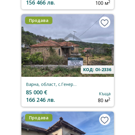
156 466 лв.
2
100 м
Продава
КОД: OI-2336
Варна, област, с.Генерал-Кантарджиево
85 000 €
Къща
166 246 лв.
2
80 м
Продава