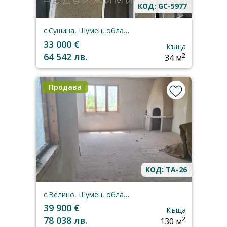
КОД: GC-5977
с.Сушина, Шумен, област
33 000 €
Къща
64 542 лв.
2
34 м
Продава
КОД: TA-26
с.Велино, Шумен, област
39 900 €
Къща
78 038 лв.
2
130 м