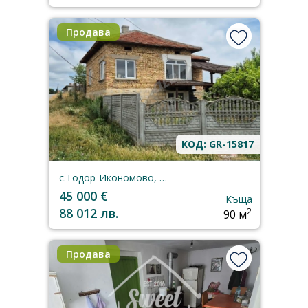
Продава
КОД: GR-15817
с.Тодор-Икономово, Шумен, област
45 000 €
Къща
88 012 лв.
2
90 м
Продава