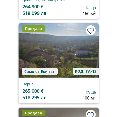
264 900 €
Къща
518 099 лв.
2
160 м
Продава
КОД: TA-13
Само от Екипът
Варна
265 000 €
Къща
518 295 лв.
2
100 м
Продава