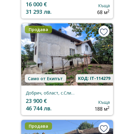
16 000 €
Къща
31 293 лв.
2
68 м
Продава
КОД: IT-114279
Само от Екипът
Добрич, област, с.Сливенци
23 900 €
Къща
46 744 лв.
2
188 м
Продава