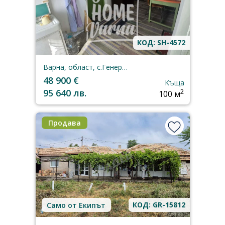
КОД: SH-4572
Варна, област, с.Генерал-Киселово
48 900 €
Къща
95 640 лв.
2
100 м
Продава
КОД: GR-15812
Само от Екипът