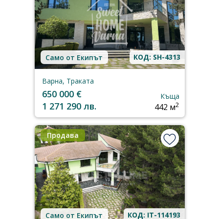
КОД: SH-4313
Само от Екипът
Варна, Траката
650 000 €
Къща
1 271 290 лв.
2
442 м
Продава
КОД: IT-114193
Само от Екипът