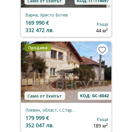
КОД: IT-114097
Само от Екипът
Варна, Христо Ботев
169 990 €
Къща
332 472 лв.
2
44 м
Продава
КОД: GC-6042
Само от Екипът
Плевен, област, с.Староселци
179 999 €
Къща
352 047 лв.
2
189 м