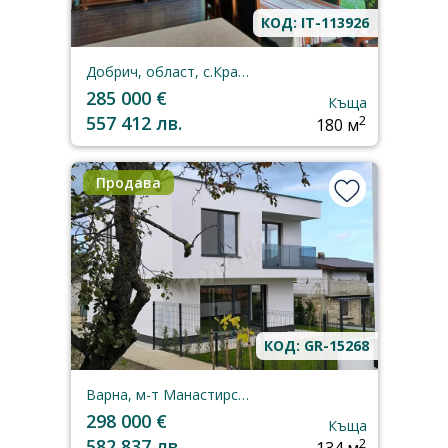
КОД: IT-113926
Добрич, област, с.Кранево
285 000 €
Къща
557 412 лв.
2
180 м
Продава
КОД: GR-15268
Варна, м-т Манастирски рид
298 000 €
Къща
582 837 лв.
2