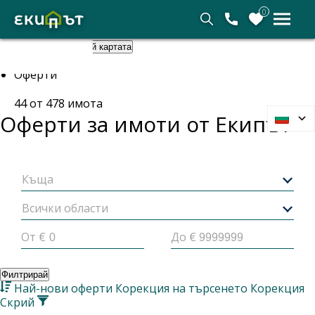
0
Покажи картата
Скрий картата
Начало
Оферти
44
от
478
имота
Оферти за имоти от
Екипът
Къща
Всички области
От €
До €
Филтрирай
Най-нови оферти
Корекция на търсенето
Корекция
Скрий