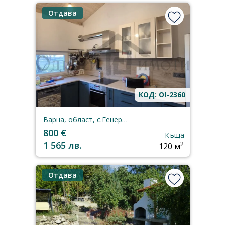
Отдава
КОД: OI-2360
Варна, област, с.Генерал-Кантарджиево
800 €
Къща
1 565 лв.
2
120 м
Отдава