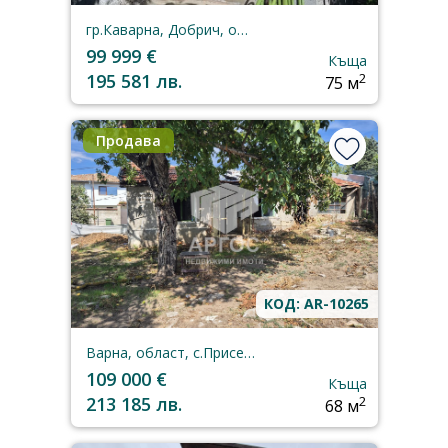
гр.Каварна, Добрич, област
99 999 €
Къща
195 581 лв.
2
75 м
Продава
КОД: AR-10265
Варна, област, с.Приселци
109 000 €
Къща
213 185 лв.
2
68 м