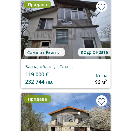
Продава
КОД: OI-2316
Само от Екипът
Варна, област, с.Слънчево
119 000 €
Къща
232 744 лв.
2
96 м
Продава