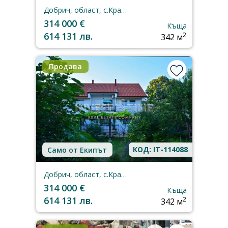
Добрич, област, с.Кранево
314 000 €
Къща
614 131 лв.
2
342 м
Продава
КОД: IT-114088
Само от Екипът
Добрич, област, с.Кранево
314 000 €
Къща
614 131 лв.
2
342 м