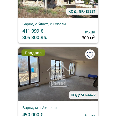
КОД: GR-15281
Варна, област, с.Тополи
411 999 €
Къща
805 800 лв.
2
300 м
Продава
КОД: SH-4477
Варна, м-т Акчелар
450 000 €
Къща