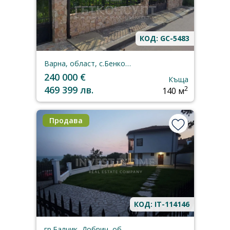
КОД: GC-5483
Варна, област, с.Бенковски
240 000 €
Къща
469 399 лв.
2
140 м
Продава
КОД: IT-114146
гр.Балчик, Добрич, област