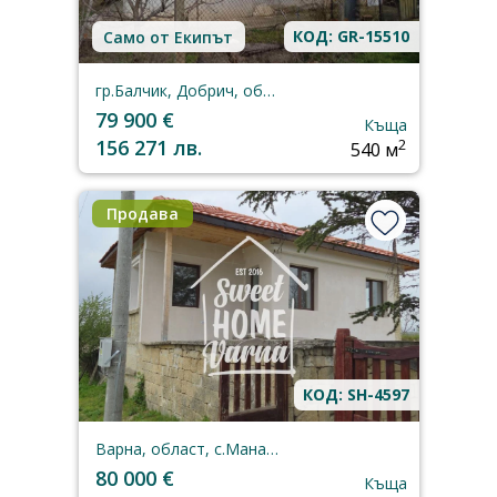
КОД: GR-15510
Само от Екипът
гр.Балчик, Добрич, област
79 900 €
Къща
156 271 лв.
2
540 м
Продава
КОД: SH-4597
Варна, област, с.Манастир
80 000 €
Къща