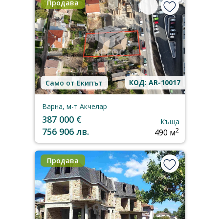
Продава
КОД: AR-10017
Само от Екипът
Варна, м-т Акчелар
387 000 €
Къща
756 906 лв.
2
490 м
Продава