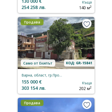
130 000 €
Къща
254 258 лв.
2
140 м
Продава
КОД: GR-15841
Само от Екипът
Варна, област, гр.Провадия
155 000 €
Къща
303 154 лв.
2
202 м
Продава