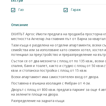
Екстри
Газ
Гараж
Описание
ЕКИПЪТ Аргос Имоти предлага на продажба просторна къщ
местността Акчелар /на главния път от Варна за квартал
Тази къща е разделена на отделни апартаменти, всеки с
семейства или за използване като семеен хотел, хостел 
потенциал за преустройство и преразпределение на вътр
Състои се от два мезонета с площ от по 135 кв.м., всеки 
спалня, баня и тоалет, както и студио с площ от 50 кв.м
кв.м. и стопанска постройка с площ от 15 кв.м.
Всеки апартамент има самостоятелен вход от двора.
Поставена е външна изолация с Фибран от 4 см.
Дворът с площ от 800 кв.м. предлага паркинг за още 4 а
на зелените площи на двора.
Разпределение на задната къща: