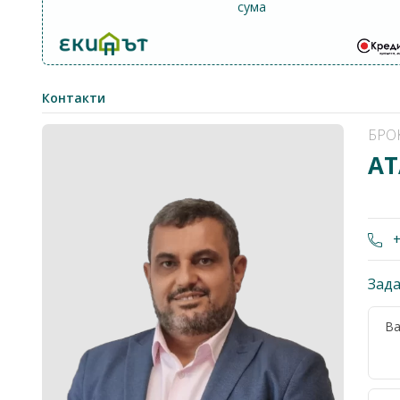
сума
Контакти
БРО
АТ
+
Зада