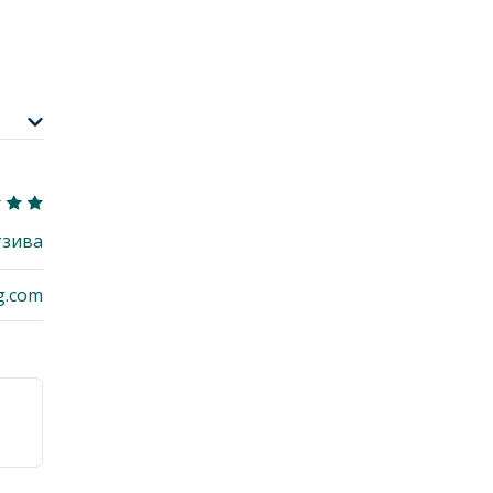
тзива
g.com