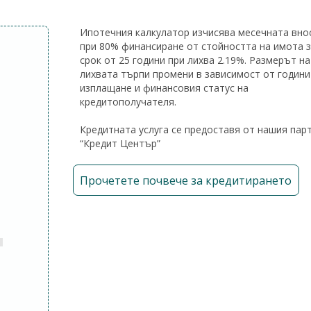
Ипотечния калкулатор изчисява месечната вно
при 80% финансиране от стойността на имота 
срок от 25 години при лихва 2.19%. Размерът на
лихвата търпи промени в зависимост от години
изплащане и финансовия статус на
кредитополучателя.
Кредитната услуга се предоставя от нашия пар
“Кредит Център”
Прочетете почвече за кредитирането