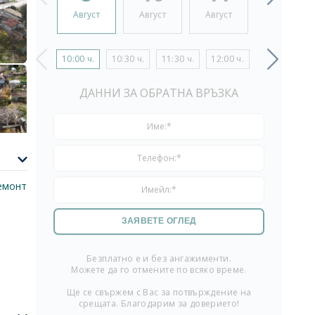
Август
Август
Август
Август
10:00 ч.
10:30 ч.
11:30 ч.
12:00 ч.
13:00 ч.
1
ДАННИ ЗА ОБРАТНА ВРЪЗКА
емонт
Безплатно е и без ангажименти.
Можете да го отмените по всяко време.
Ще се свържем с Вас за потвърждение на
срещата. Благодарим за доверието!