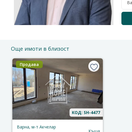
Още имоти в близост
Продава
КОД: SH-4477
Варна, м-т Акчелар
Къща