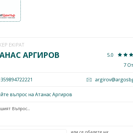
КЕР EKIPAT
АНАС АРГИРОВ
5.0
7 О
359894722221
argirov@argosb
йте въпрос на Атанас Аргиров
или се обадете на: