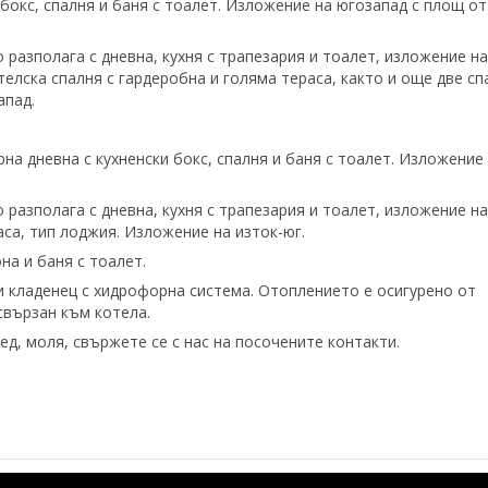
 бокс, спалня и баня с тоалет. Изложение на югозапад с площ от
 разполага с дневна, кухня с трапезария и тоалет, изложение на
елска спалня с гардеробна и голяма тераса, както и още две сп
апад.
на дневна с кухненски бокс, спалня и баня с тоалет. Изложение
 разполага с дневна, кухня с трапезария и тоалет, изложение на
раса, тип лоджия. Изложение на изток-юг.
на и баня с тоалет.
и кладенец с хидрофорна система. Отоплението е осигурено от
 свързан към котела.
д, моля, свържете се с нас на посочените контакти.