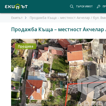
ТЪРСИ ИМОТ
ПР
Екипът
Продажба Къща – местност Акчелар / бул. 8м
Продажба Къща – местност Акчелар 
Продава