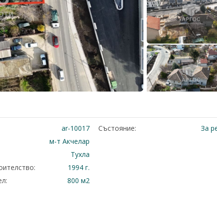
ar-10017
Състояние:
За р
м-т Акчелар
Тухла
оителство:
1994 г.
л:
800 м2