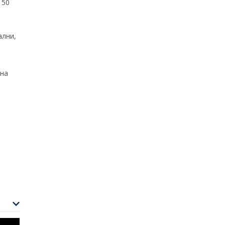
 50
ални,
 на