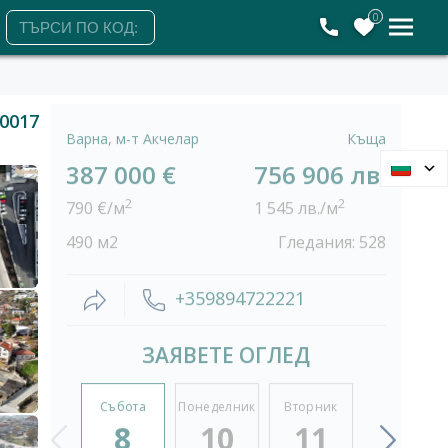
0
0017
Варна, м-т Акчелар
Къща
387 000 €
756 906 лв.
2
2
790 €/м
1 545 лв./м
490 м2
Гледания: 528
+359894722221
ЗАЯВЕТЕ ОГЛЕД
Събота
Понеделник
Вторник
Сряда
8
10
11
12