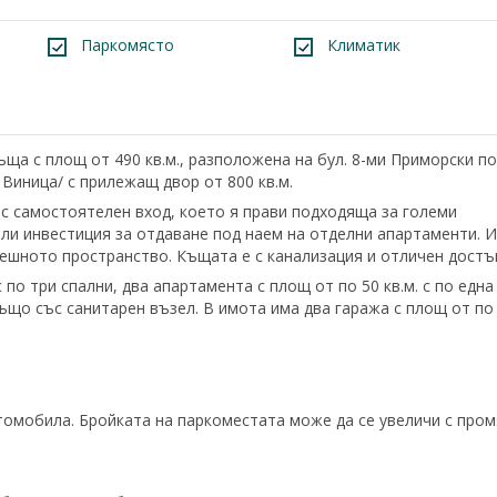
Паркомясто
Климатик
а с площ от 490 кв.м., разположена на бул. 8-ми Приморски по
 Виница/ с прилежащ двор от 800 кв.м.
ъс самостоятелен вход, което я прави подходяща за големи
или инвестиция за отдаване под наем на отделни апартаменти. 
ешното пространство. Къщата е с канализация и отличен достъ
с по три спални, два апартамента с площ от по 50 кв.м. с по една
.също със санитарен възел. В имота има два гаража с площ от по
втомобила. Бройката на паркоместата може да се увеличи с про