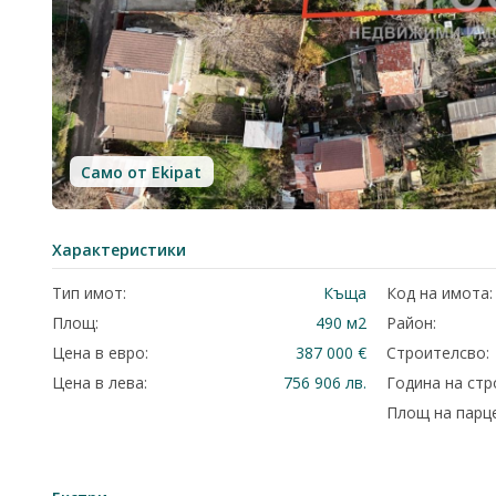
Само от Ekipat
Характеристики
Тип имот:
Къща
Код на имота:
Площ:
490 м2
Район:
Цена в евро:
387 000 €
Строителсво:
Цена в лева:
756 906 лв.
Година на стр
Площ на парце