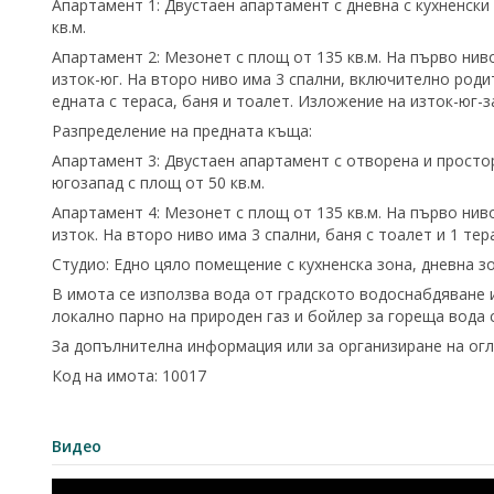
Апартамент 1: Двустаен апартамент с дневна с кухненски
кв.м.
Апартамент 2: Мезонет с площ от 135 кв.м. На първо ниво
изток-юг. На второ ниво има 3 спални, включително родит
едната с тераса, баня и тоалет. Изложение на изток-юг-з
Разпределение на предната къща:
Апартамент 3: Двустаен апартамент с отворена и простор
югозапад с площ от 50 кв.м.
Апартамент 4: Мезонет с площ от 135 кв.м. На първо ниво
изток. На второ ниво има 3 спални, баня с тоалет и 1 те
Студио: Едно цяло помещение с кухненска зона, дневна зо
В имота се използва вода от градското водоснабдяване 
локално парно на природен газ и бойлер за гореща вода
За допълнителна информация или за организиране на огле
Код на имота: 10017
Видео