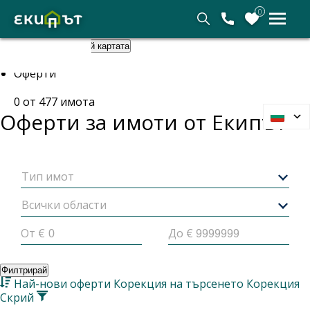
0
Покажи картата
Скрий картата
Начало
Оферти
0
от
477
имота
Оферти за имоти от
Екипът
Тип имот
Всички области
От €
До €
Филтрирай
Най-нови оферти
Корекция на търсенето
Корекция
Скрий