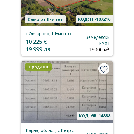
КОД: IT-107216
Само от Екипът
с.Овчарово, Шумен, област
Земеделски
10 225 €
имот
19 999 лв.
2
19000 м
Продава
КОД: GR-14888
Варна, област, с.Ветрино
Земеделски