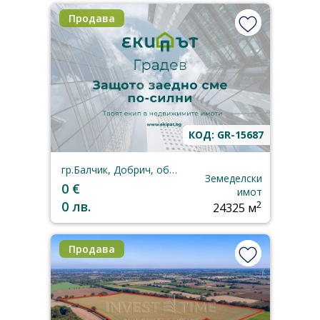
Продава
КОД: GR-15687
гр.Балчик, Добрич, област
Земеделски
0 €
имот
0 лв.
2
24325 м
Продава