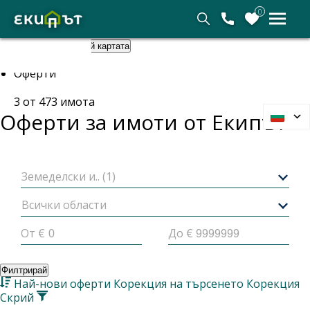
0
Покажи картата
Скрий картата
Начало
Оферти
3
от
473
имота
Оферти за имоти от
Екипът
Земеделски и.. (1)
Всички области
От €
До €
Филтрирай
Най-нови оферти
Корекция на търсенето
Корекция
Скрий