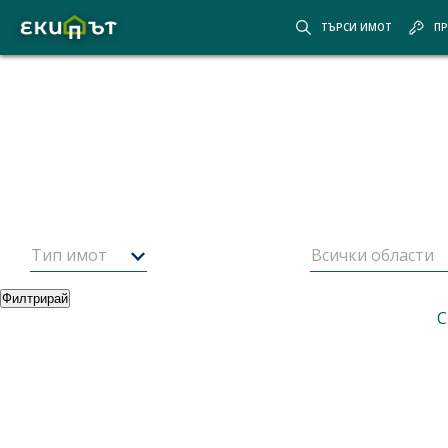
ТЪРСИ ИМОТ
ПР
Покажи картата
Скрий картата
Начало
Оферти
1
от
479
имота
Оферти за имоти от
Екипът
Тип имот
Всички области
Филтрирай
Най-нови оферти
Корекция на търсенето
Корекция
С