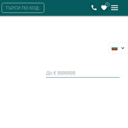
0
До €