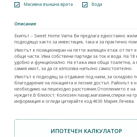
Масивна външна врата
Вода
Описание
Екипът – Sweet Home Varna Ви предлага едностаино жили
подходящо както за инвестиция, така и за практично пом
Имотът е позициониран на петти жилищен етаж от пет е
общи части. Има собствени партиди за ток и вода. На 18 
удобно и функционално. На етажа има обща тоалетна, а 
самия имот, за да се използва напълно самостоятелно.
Имотът е подходящ за отдаване под наем, за складово п
благодарение на локацията и лесния достъп. Районът е к
необходимо на пешеходно разстояние.Отоплението е на т
нуждите.В близост: Колхозен пазар,магазини,спирки на г
информация и огледи цитирайте код:4630 Мария Лечева.
ИПОТЕЧЕН КАЛКУЛАТОР