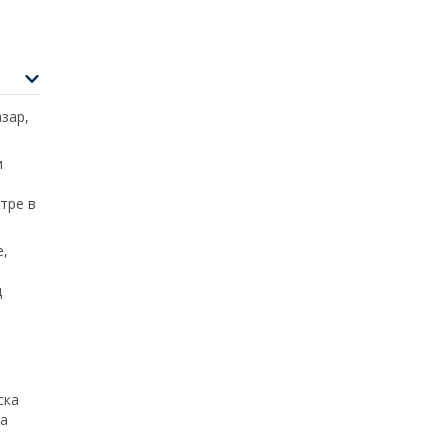
зар,
и
тре в
е,
д
ска
за