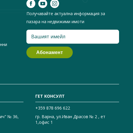
Получавайте актуална информация за
пазара на недвижими имоти
анни
ГЕТ КОНСУЛТ
+359 878 696 622
ич" № 36,
гр. Варна, ул.Иван Драсов № 2 , ет
1,офис 1