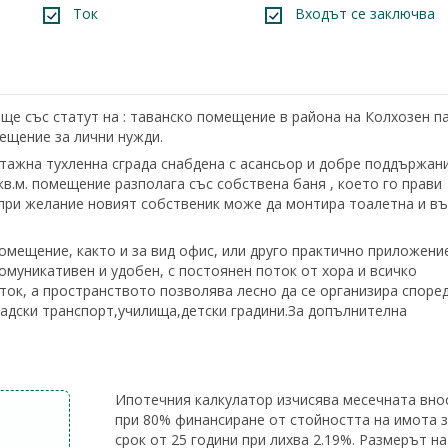
Ток
Входът се заключва
ще със статут на : таванско помещение в района на Колхозен па
ещение за лични нужди.
тажна тухленна сграда снабдена с асансьор и добре поддържан
кв.м. помещение разполага със собствена баня , което го прави
при желание новият собственик може да монтира тоалетна и въ
омещение, както и за вид офис, или друго практично приложени
омуникативен и удобен, с постоянен поток от хора и всичко
ок, а пространството позволява лесно да се организира споре
радски транспорт,училища,детски градини.За допълнителна
Ипотечния калкулатор изчисява месечната вно
при 80% финансиране от стойността на имота 
срок от 25 години при лихва 2.19%. Размерът на