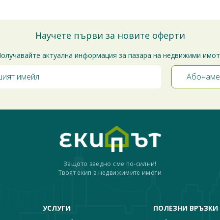
Научете първи за новите оферти
олучавайте актуална информация за пазара на недвижими имо
Защото заедно сме по-силни!
Твоят екип в недвижимите имоти
УСЛУГИ
ПОЛЕЗНИ ВРЪЗКИ