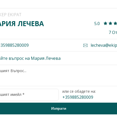
КЕР EKIPAT
РИЯ ЛЕЧЕВА
5.0
7 О
359885280009
lecheva@ekip
йте въпрос на Мария Лечева
или се обадете на:
+359885280009