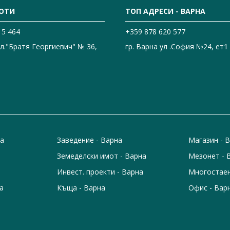
ОТИ
ТОП АДРЕСИ - ВАРНА
15 464
+359 878 620 577
ул."Братя Георгиевич" № 36,
гр. Варна ул .София №24, ет1
на
Заведение - Варна
Магазин - 
Земеделски имот - Варна
Мезонет - 
Инвест. проекти - Варна
Многостаен
а
Къща - Варна
Офис - Вар