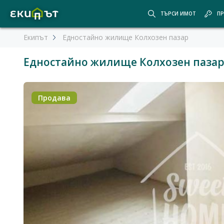
ТЪРСИ ИМОТ
ПР
Екипът
Едностайно жилище Колхозен пазар
Едностайно жилище Колхозен паза
Продава