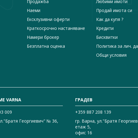
Продажба
Любими имоти
Наеми
Продай имота си
Ексклузивни оферти
Как да купя ?
Краткосрочно настаняване
Кредити
Намери брокер
Бисквитки
Безплатна оценка
Политика за лич. д
Общи условия
ME VARNA
ГРАДЕВ
03 009
+359 887 208 139
ул."Братя Георгиевич" № 36,
гр. Варна, ул."Братя Георгиев
етаж 5,
офис 16