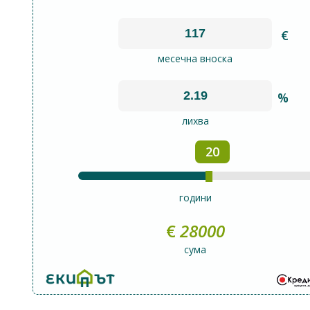
€
месечна вноска
%
лихва
20
години
€
28000
сума