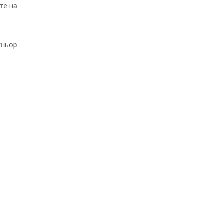
те на
тньор