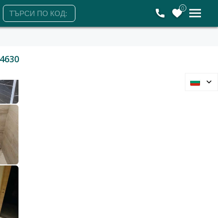
0
4630
Варна, Колхозен пазар
Ателие, Таван
28 000 €
54 763 лв.
2
2
933 €/м
1 825 лв./м
30 м2
Гледания: 71
+359885280009
ЗАЯВЕТЕ ОГЛЕД
Събота
Понеделник
Вторник
Сряда
8
10
11
12