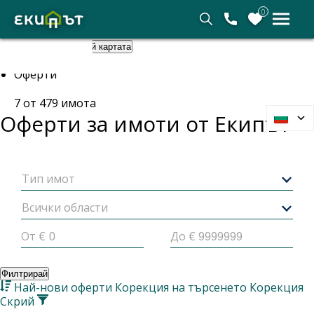
0
Покажи картата
Скрий картата
Начало
Оферти
7
от
479
имота
Оферти за имоти от
Екипът
Тип имот
Всички области
От €
До €
Филтрирай
Най-нови оферти
Корекция на търсенето
Корекция
Скрий