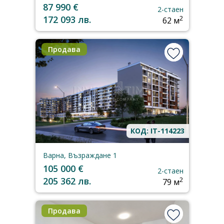
87 990 €
2-стаен
172 093 лв.
2
62 м
Продава
КОД: IT-114223
Варна, Възраждане 1
105 000 €
2-стаен
205 362 лв.
2
79 м
Продава