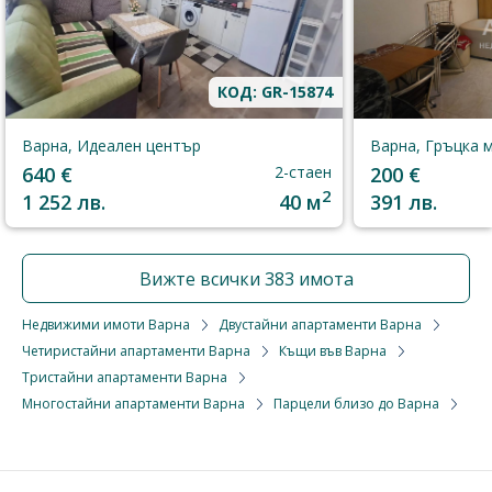
КОД: GR-15874
Варна, Идеален център
Варна, Гръцка 
640 €
2-стаен
200 €
2
1 252 лв.
40 м
391 лв.
Вижте всички 383 имота
Недвижими имоти Варна
Двустайни апартаменти Варна
Четиристайни апартаменти Варна
Къщи във Варна
Тристайни апартаменти Варна
Многостайни апартаменти Варна
Парцели близо до Варна