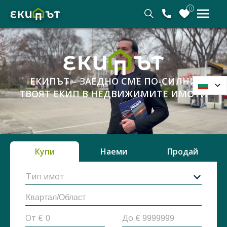
0
ЕКИПЪТ – ЗАЕДНО СМЕ ПО-СИЛНИ
ТВОЯТ ЕКИП В НЕДВИЖИМИТЕ ИМОТИ
Купи
Наеми
Продай
Тип имот
От €
До €