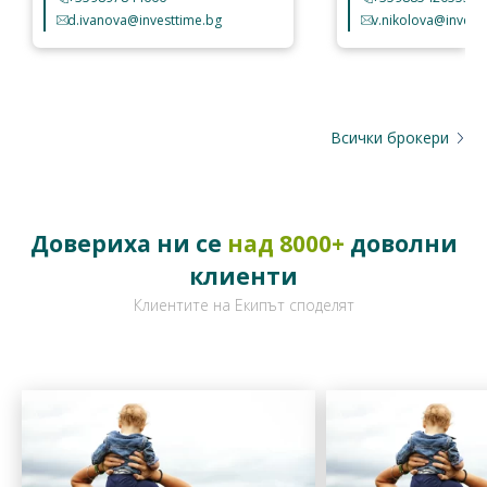
d.ivanova@investtime.bg
v.nikolova@invest
Всички брокери
Довериха ни се
над 8000+
доволни
клиенти
Клиентите на Екипът споделят