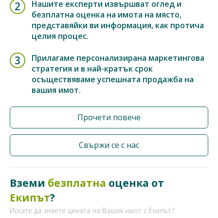
Нашите експерти извършват оглед и
2
безплатна оценка на имота на място,
представяйки ви информация, как протича
целия процес.
Прилагаме персонализирана маркетингова
3
стратегия и в най-кратък срок
осъществяваме успешната продажба на
вашия имот.
Прочети повече
Свържи се с нас
Вземи
безплатна
оценка от
Екипът
?
Искате да знаете цената на Вашия имот с Екипът?