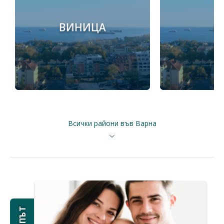
ВИНИЦА
Б
Всички райони във Варна
ЕКИПЪТ