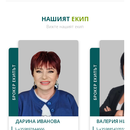
НАШИЯТ
ЕКИП
Вижте нашият екип
БРОКЕР ЕКИПЪТ
БРОКЕР ЕКИПЪТ
ДАРИНА ИВАНОВА
ВАЛЕРИЯ НИ
+359897844666
+359885420555