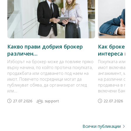
Какво прави добрия брокер
Как брокер
различен…
интереса н
Изборът на брокер може да повлияе пряко
Покупката или п
върху начина, по който протича покупката,
имот включва з
продажбата или отдаването под наем на
ангажимент, мно
имот. Повечето посредници могат да
на различни стр
публикуват обява, да организират оглед
продавача в про
или…
включени банка,
27.07.2026
support
22.07.2026
Всички публикации