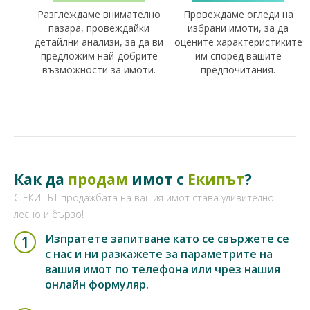
Разглеждаме внимателно
Провеждаме огледи на
пазара, провеждайки
избрани имоти, за да
детайлни анализи, за да ви
оцените характеристиките
предложим най-добрите
им според вашите
възможности за имоти.
предпочитания.
Как да
продам
имот с
Екипът
?
С ЕКИПЪТ продажбата на вашия имот става удивително
лесно и бързо!
Изпратете запитване като се свържете се
1
с нас и ни разкажете за параметрите на
вашия имот по телефона или чрез нашия
онлайн формуляр.