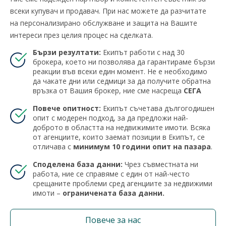
всеки купувач и продавач. При нас можете да разчитате
на персонализирано обслужване и защита на Вашите
интереси през целия процес на сделката.
Бързи резултати:
Екипът работи с над 30
брокера, което ни позволява да гарантираме бързи
реакции във всеки един момент. Не е необходимо
да чакате дни или седмици за да получите обратна
връзка от Вашия брокер, ние сме насреща
СЕГА
Повече опитност:
Екипът съчетава дългогодишен
опит с модерен подход, за да предложи най-
доброто в областта на недвижимите имоти. Всяка
от агенциите, които заемат позиции в Екипът, се
отличава с
минимум 10 години опит на пазара
.
Споделена база данни:
Чрез съвместната ни
работа, ние се справяме с един от най-често
срещаните проблеми сред агенциите за недвижими
имоти –
ограничената база данни.
Повече за нас