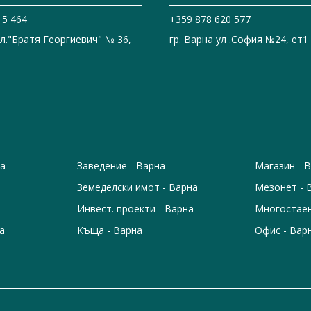
15 464
+359 878 620 577
ул."Братя Георгиевич" № 36,
гр. Варна ул .София №24, ет1
на
Заведение - Варна
Магазин - 
Земеделски имот - Варна
Мезонет - 
Инвест. проекти - Варна
Многостаен
а
Къща - Варна
Офис - Вар