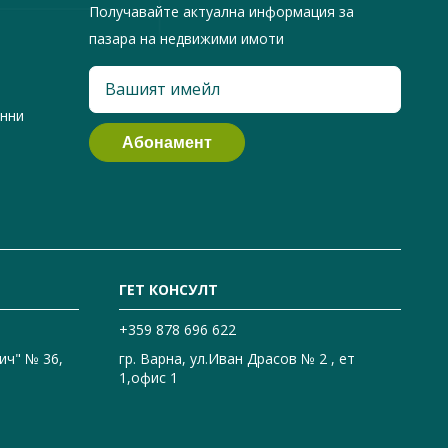
Получавайте актуална информация за
пазара на недвижими имоти
анни
ГЕТ КОНСУЛТ
+359 878 696 622
ич" № 36,
гр. Варна, ул.Иван Драсов № 2 , ет
1,офис 1