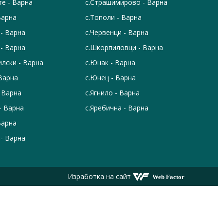
те - Варна
с.Страшимирово - Варна
Варна
с.Тополи - Варна
 - Варна
с.Червенци - Варна
 - Варна
с.Шкорпиловци - Варна
илски - Варна
с.Юнак - Варна
 Варна
с.Юнец - Варна
 Варна
с.Ягнило - Варна
- Варна
с.Яребична - Варна
Варна
 - Варна
Изработка на сайт