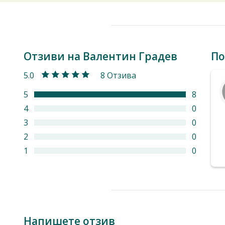
Отзиви на Валентин Градев
По
5.0
8 Отзива
5
8
4
0
3
0
2
0
1
0
Напишете отзив