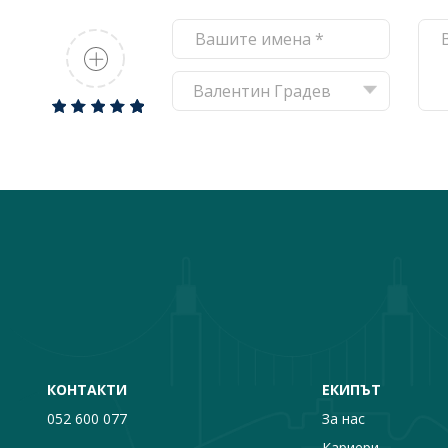
Валентин Градев
1
2
3
4
5
КОНТАКТИ
ЕКИПЪТ
052 600 077
За нас
Кариери