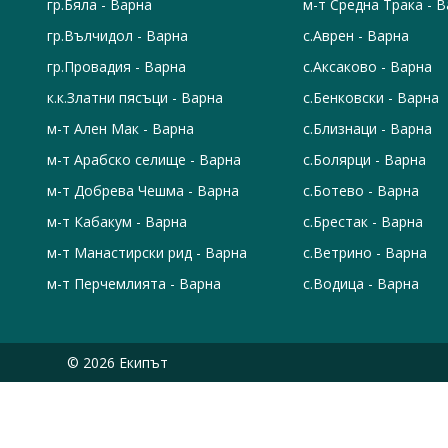
гр.Бяла - Варна
м-т Средна Трака - 
гр.Вълчидол - Варна
с.Аврен - Варна
гр.Провадия - Варна
с.Аксаково - Варна
к.к.Златни пясъци - Варна
с.Бенковски - Варна
м-т Ален Мак - Варна
с.Близнаци - Варна
м-т Арабско селище - Варна
с.Болярци - Варна
м-т Добрева Чешма - Варна
с.Ботево - Варна
м-т Кабакум - Варна
с.Брестак - Варна
м-т Манастирски рид - Варна
с.Ветрино - Варна
м-т Перчемлията - Варна
с.Водица - Варна
© 2026 Екипът