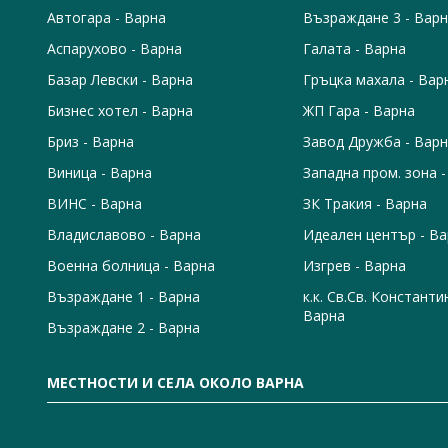
Автогара - Варна
Възраждане 3 - Вар
Аспарухово - Варна
Галата - Варна
Базар Левски - Варна
Гръцка махала - Вар
Бизнес хотел - Варна
ЖП Гара - Варна
Бриз - Варна
Завод Дружба - Вар
Виница - Варна
Западна пром. зона 
ВИНС - Варна
ЗК Тракия - Варна
Владиславово - Варна
Идеален център - В
Военна болница - Варна
Изгрев - Варна
Възраждане 1 - Варна
к.к. Св.Св. Константи
Варна
Възраждане 2 - Варна
МЕСТНОСТИ И СЕЛА ОКОЛО ВАРНА