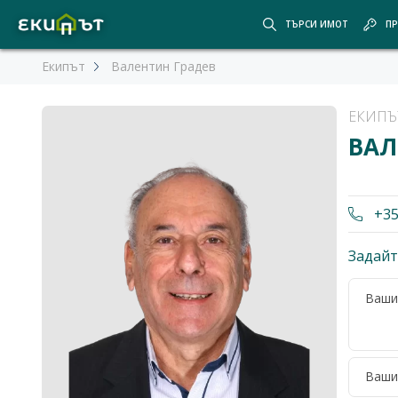
ТЪРСИ ИМОТ
ПР
Екипът
Валентин Градев
ЕКИПЪ
ВАЛ
+35
Задайт