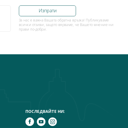
За нас е важна Вашата обратна връзка! Публикуваме
всички отзиви, защото вярваме, че Вашето мнение ни
прави по-добри.
ПОСЛЕДВАЙТЕ НИ: