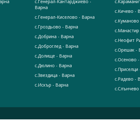
Варна
с.Генерал-Кантарджиево -
с.Карамани
Варна
с.Кичево - 
с.Генерал-Киселово - Варна
с.Куманово
с.Гроздьово - Варна
с.Манастир
с.Добрина - Варна
с.Неофит Р
с.Доброглед - Варна
с.Орешак -
с.Долище - Варна
с.Осеново -
с.Дюлино - Варна
с.Приселци 
с.Звездица - Варна
с.Радево - 
с.Искър - Варна
с.Слънчево