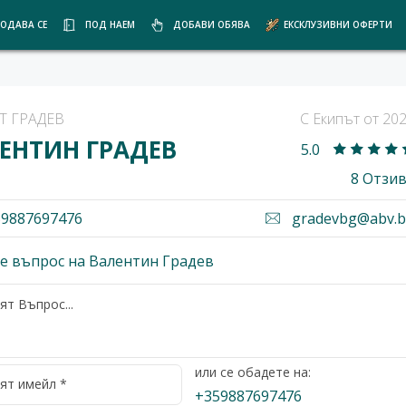
ОДАВА СЕ
ПОД НАЕМ
ДОБАВИ ОБЯВА
ЕКСКЛУЗИВНИ ОФЕРТИ
Т ГРАДЕВ
С Екипът от 20
ЕНТИН ГРАДЕВ
5.0
8 Отзи
9887697476
gradevbg@abv.
е въпрос на Валентин Градев
или се обадете на:
+359887697476