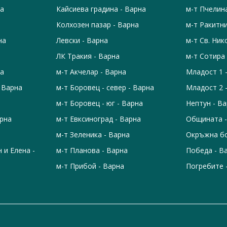
на
Кайсиева градина - Варна
м-т Пчелин
Колхозен пазар - Варна
м-т Ракитни
на
Левски - Варна
м-т Св. Ник
ЛК Тракия - Варна
м-т Сотира 
на
м-т Акчелар - Варна
Младост 1 
- Варна
м-т Боровец - север - Варна
Младост 2 
м-т Боровец - юг - Варна
Нептун - В
арна
м-т Евксиноград - Варна
Общината -
м-т Зеленика - Варна
Окръжна бо
н и Елена -
м-т Планова - Варна
Победа - В
м-т Прибой - Варна
Погребите 