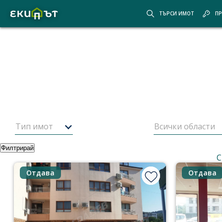
ТЪРСИ ИМОТ
ПР
Покажи картата
Скрий картата
Начало
Оферти
6
от
479
имота
Оферти за имоти от
Екипът
Тип имот
Всички области
Филтрирай
Най-нови оферти
Корекция на търсенето
Корекция
С
Отдава
Отдава