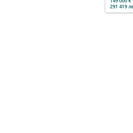
149 000 €
291 419 лв
Не намирате това, което търсите? Обадете ни се!
Можем да го намерим за Вас!