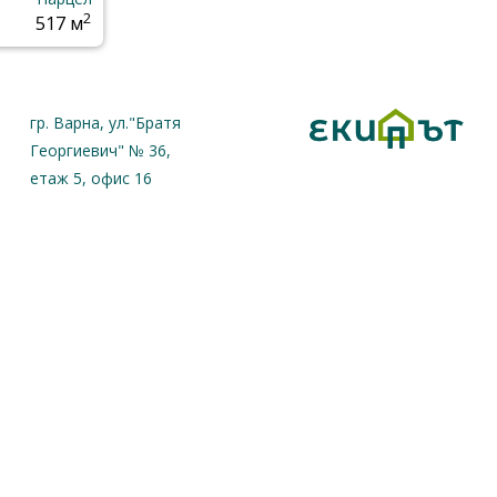
2
517 м
гр. Варна, ул."Братя
Георгиевич" № 36,
етаж 5, офис 16