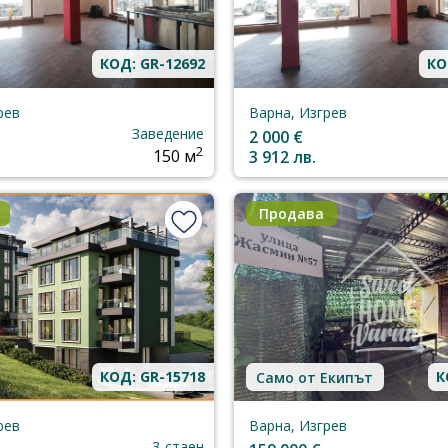
КОД: GR-12692
КО
рев
Варна, Изгрев
Заведение
2 000 €
2
150 м
3 912 лв.
Продава
КОД: GR-15718
К
Само от Екипът
рев
Варна, Изгрев
3-стаен