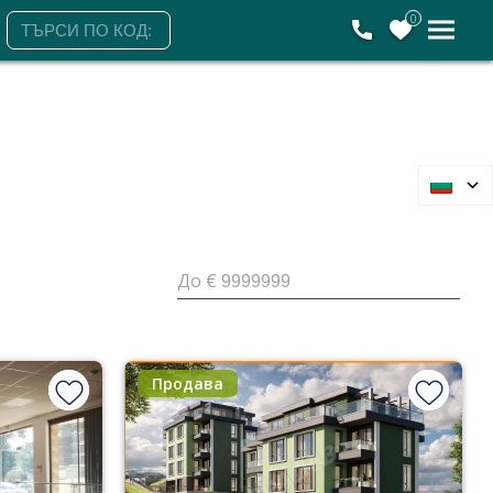
0
До €
Продава