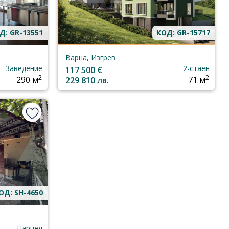
Д: GR-13551
КОД: GR-15717
Варна, Изгрев
Заведение
2-стаен
117 500 €
2
2
290 м
229 810 лв.
71 м
ОД: SH-4650
Парцел