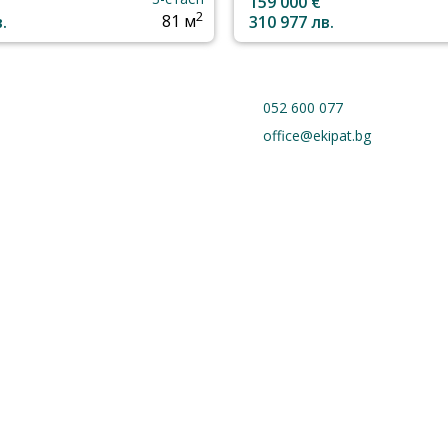
159 000 €
2
.
81 м
310 977 лв.
052 600 077
office@ekipat.bg