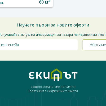
2
63 м
лв.
Научете първи за новите оферти
олучавайте актуална информация за пазара на недвижими имо
Защото заедно сме по-силни!
Твоят екип в недвижимите имоти