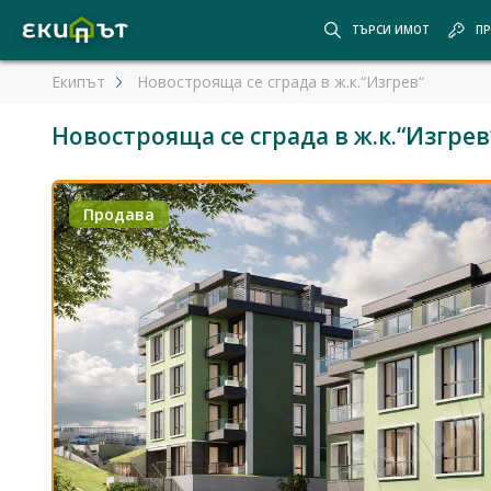
ТЪРСИ ИМОТ
ПР
Екипът
Новострояща се сграда в ж.к.“Изгрев“
Новострояща се сграда в ж.к.“Изгрев
Продава