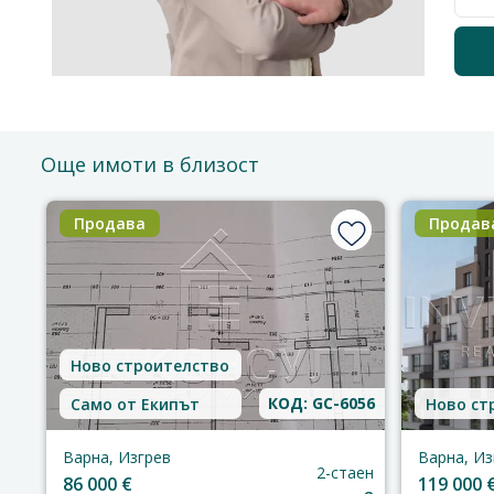
Още имоти в близост
Продава
Продав
Ново строителство
КОД: GC-6056
Само от Екипът
Ново ст
Варна, Изгрев
Варна, Из
2-стаен
86 000 €
119 000 