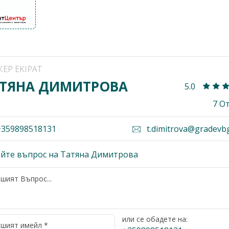
КЕР EKIPAT
ТЯНА ДИМИТРОВА
5.0
7 О
359898518131
t.dimitrova@gradevb
йте въпрос на Татяна Димитрова
или се обадете на: