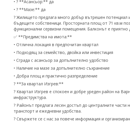
• ? **Асансьор:** да
• ? **Мазе:** да
? Жилището предлага много добър вътрешен потенциал и
бъдещите собственици. Просторната площ от 71 кв.м поз
функционални сервизни помещения. Балконът е приятно 
✅ **Предимства на имота:**
• Отлична локация в предпочитан квартал
• Подходящ за семейство, двойка или инвестиция
• Сграда с асансьор за допълнително удобство
• Наличие на мазе за допълнително съхранение
• Добра площ и практично разпределение
?️ **За квартал Изгрев:**
? Квартал Изгрев е спокоен и добре уреден район на Вар
инфраструктура.
? Районът предлага лесен достъп до централните части на
транспорт и ежедневни удобства.
? Свържете се с нас за повече информация и организиран