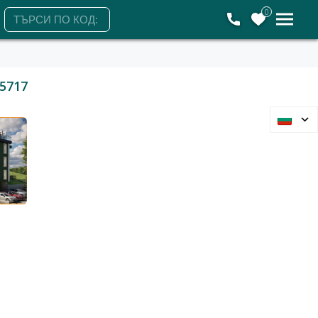
0
5717
Варна, Изгрев
2-стаен
117 500 €
229 810 лв.
2
2
1 655 €/м
3 237 лв./м
71 м2
Гледания: 101
+359898518131
ЗАЯВЕТЕ ОГЛЕД
Четвъртък
Петък
Събота
Понеделник
6
7
8
10