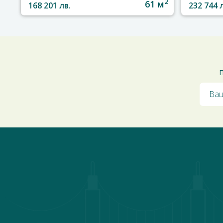
2
61 м
168 201 лв.
232 744 
П