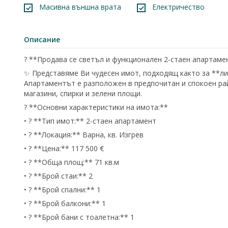
Масивна външна врата
Електричество
Описание
? **Продава се светъл и функционален 2-стаен апартаме
✨ Представяме Ви чудесен имот, подходящ както за **лич
Апартаментът е разположен в предпочитан и спокоен рай
магазини, спирки и зелени площи.
? **Основни характеристики на имота:**
• ? **Тип имот:** 2-стаен апартамент
• ? **Локация:** Варна, кв. Изгрев
• ? **Цена:** 117 500 €
• ? **Обща площ:** 71 кв.м
• ?️ **Брой стаи:** 2
• ?️ **Брой спални:** 1
• ? **Брой балкони:** 1
• ? **Брой бани с тоалетна:** 1