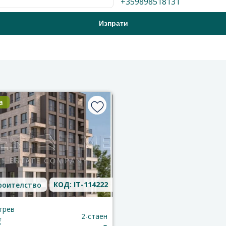
+359898518131
а
КОД: IT-114222
роителство
грев
2-стаен
€