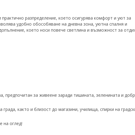
 практично разпределение, което осигурява комфорт и уют за
волява удобно обособяване на дневна зона, уютна спалня и
допълнение, което носи повече светлина и възможност за отди
на, предпочитан за живеене заради тишината, зеленината и доб
 града, както и близост до магазини, училища, спирки на градск
е на оглед!