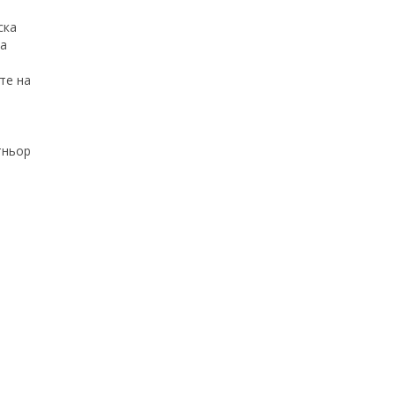
ска
за
те на
тньор