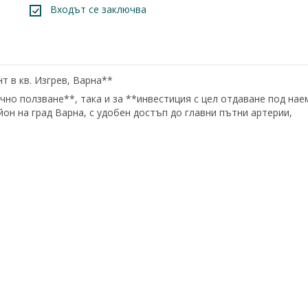
Входът се заключва
нт в кв. Изгрев, Варна**
но ползване**, така и за **инвестиция с цел отдаване под нае
он на град Варна, с удобен достъп до главни пътни артерии,