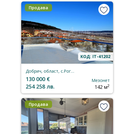
Продава
КОД: IT-41202
Добрич, област, с.Рогачево
130 000 €
Мезонет
254 258 лв.
2
142 м
Продава