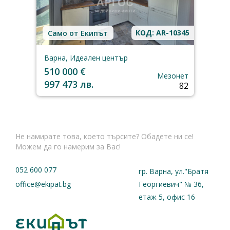
КОД: AR-10345
Само от Екипът
Варна, Идеален център
510 000 €
Мезонет
997 473 лв.
82
Не намирате това, което търсите? Обадете ни се!
Можем да го намерим за Вас!
052 600 077
гр. Варна, ул."Братя
office@ekipat.bg
Георгиевич" № 36,
етаж 5, офис 16