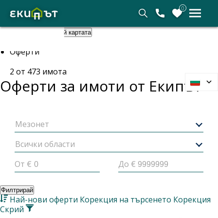
0
Покажи картата
Скрий картата
Начало
Оферти
2
от
473
имота
Оферти за имоти от
Екипът
Мезонет
Всички области
От €
До €
Филтрирай
Най-нови оферти
Корекция на търсенето
Корекция
Скрий