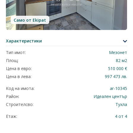
Само от Ekipat
Характеристики
Тип имот:
Мезонет
Площ:
82 м2
Цена в евро:
510 000 €
Цена в лева:
997 473 лв.
Код на имота:
ar-10345
Район:
Идеален център
Строителсво:
Тухла
Етаж:
4 от 4