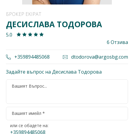
БРОКЕР EKIPAT
ДЕСИСЛАВА ТОДОРОВА
5.0
6 Отзива
+359894485068
dtodorova@argosbg.com
Задайте въпрос на Десислава Тодорова
или се обадете на:
+359894485068