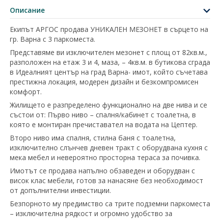
Описание
Екипът АРГОС продава УНИКАЛЕН МЕЗОНЕТ в сърцето на
гр. Варна с 3 паркоместа.
Представяме ви изключителен мезонет с площ от 82кв.м.,
разположен на етаж 3 и 4, маза, – 4кв.м. в бутикова сграда
в Идеалният център на град Варна- имот, който съчетава
престижна локация, модерен дизайн и безкомпромисен
комфорт.
Жилището е разпределено функционално на две нива и се
състои от: Първо ниво – спалня/кабинет с тоалетна, в
която е монтиран пречиставател на водата на Цептер.
Второ ниво има спалня, стилна баня с тоалетна,
изключително слънчев дневен тракт с оборудвана кухня с
мека мебел и невероятно просторна тераса за почивка.
Имотът се продава напълно обзаведен и оборудван с
висок клас мебели, готов за нанасяне без необходимост
от допълнителни инвестиции.
Безпорното му предимство са трите подземни паркоместа
– изключителна рядкост и огромно удобство за