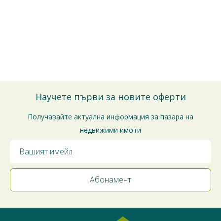
Безплатно е и без ангажименти.
Можете да го отмените по всяко време.
Ще се свържем с Вас за потвърждение на срещата.
Благодарим за доверието!
Научете първи за новите оферти
Получавайте актуална информация за пазара на
недвижими имоти