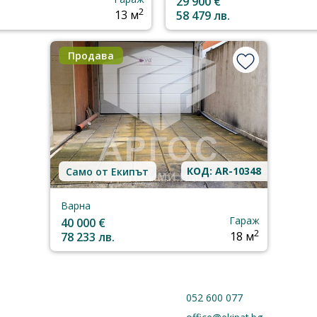
29 900 €
2
13 м
58 479 лв.
Продава
КОД: AR-10348
Само от Екипът
Варна
Гараж
40 000 €
2
78 233 лв.
18 м
052 600 077