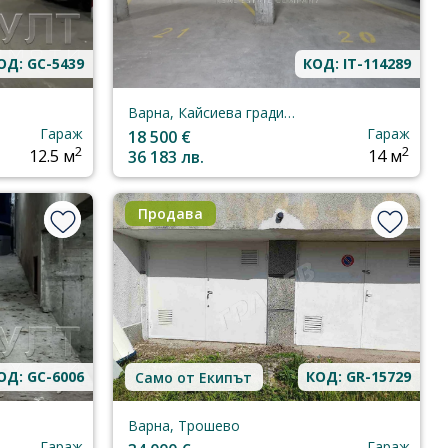
ОД: GC-5439
КОД: IT-114289
Варна, Кайсиева градина
Гараж
Гараж
18 500 €
2
2
12.5 м
36 183 лв.
14 м
Продава
ОД: GC-6006
КОД: GR-15729
Само от Екипът
Варна, Трошево
Гараж
Гараж