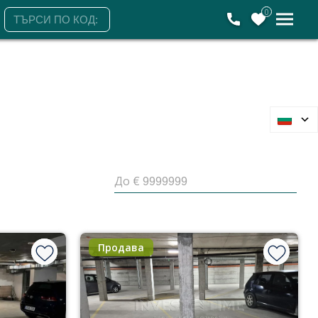
0
До €
Продава