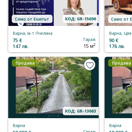
КОД: GR-15696
Само от Екипът
Само от 
Варна, м-т Пчелина
Варна, Цве
Гараж
75 €
90 €
2
147 лв.
15 м
176 лв.
Продава
Продава
КОД: GR-13063
Варна
Варна
Гараж