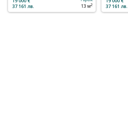
19 000 €
19 000 €
2
37 161 лв.
13 м
37 161 лв.
Не намирате това, което търсите? Обадете ни се!
Можем да го намерим за Вас!