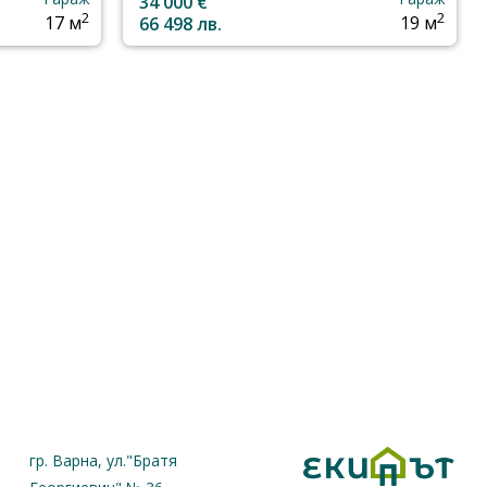
34 000 €
2
2
17 м
66 498 лв.
19 м
гр. Варна, ул."Братя