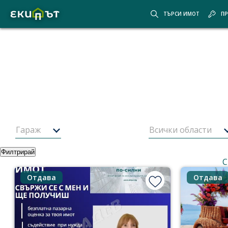
ТЪРСИ ИМОТ
ПР
Покажи картата
Скрий картата
Начало
Оферти
9
от
478
имота
Оферти за имоти от
Екипът
Гараж
Всички области
Филтрирай
Най-нови оферти
Корекция на търсенето
Корекция
С
Отдава
Отдава