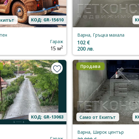
КОД: GR-15610
К
Екипът
тен
Варна, Гръцка махала
Гараж
102 €
2
15 м
200 лв.
Продава
КОД: GR-13063
К
Само от Екипът
Варна, Широк център
Гараж