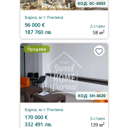
КОД: GC-6003
Варна, м-т Пчелина
96 000 €
2-стаен
187 760 лв.
2
58 м
Продава
КОД: SH-4020
Варна, м-т Пчелина
170 000 €
3-стаен
332 491 лв.
2
139 м