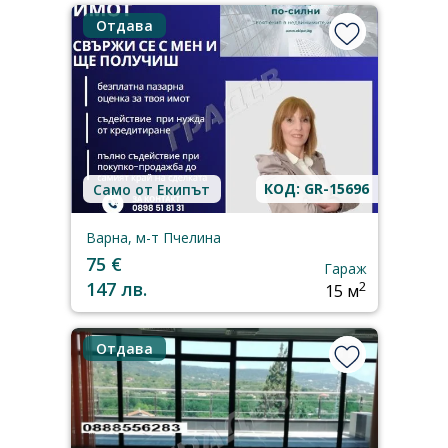
Отдава
КОД: GR-15696
Само от Екипът
Варна, м-т Пчелина
75 €
Гараж
147 лв.
2
15 м
Отдава