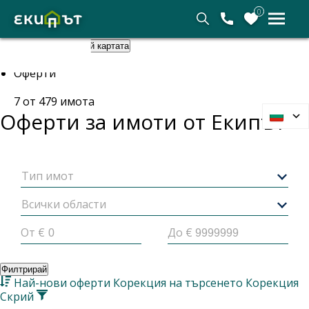
0
Покажи картата
Скрий картата
Начало
Оферти
7
от
479
имота
Оферти за имоти от
Екипът
Тип имот
Всички области
От €
До €
Филтрирай
Най-нови оферти
Корекция на търсенето
Корекция
Скрий