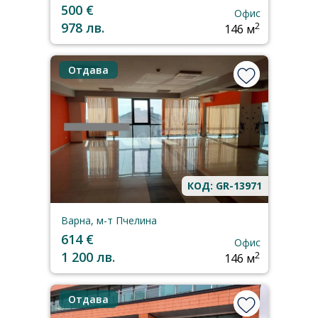
500 €
Офис
978 лв.
2
146 м
Отдава
КОД: GR-13971
Варна, м-т Пчелина
614 €
Офис
1 200 лв.
2
146 м
Отдава