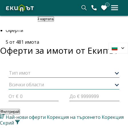
0
Покажи картата
Скрий картата
Начало
Оферти
5
от
481
имота
Оферти за имоти от
Екипът
Тип имот
Всички области
От €
До €
Филтрирай
Най-нови оферти
Корекция на търсенето
Корекция
Скрий