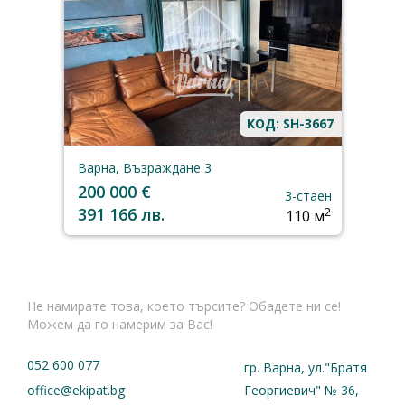
КОД: SH-3667
Варна, Възраждане 3
200 000 €
3-стаен
391 166 лв.
2
110 м
Не намирате това, което търсите? Обадете ни се!
Можем да го намерим за Вас!
052 600 077
гр. Варна, ул."Братя
office@ekipat.bg
Георгиевич" № 36,