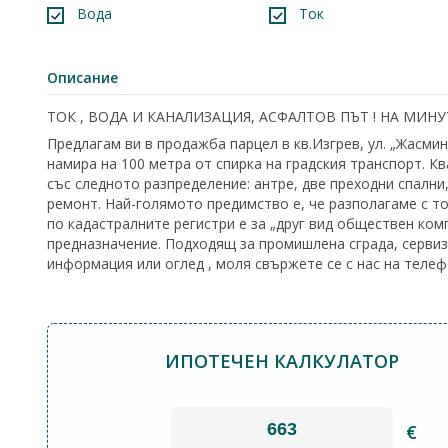
Вода
Ток
Описание
ТОК , ВОДА И КАНАЛИЗАЦИЯ, АСФАЛТОВ ПЪТ ! НА МИН
Предлагам ви в продажба парцел в кв.Изгрев, ул. „Жасми
намира на 100 метра от спирка на градския транспорт. Кв
със следното разпределение: антре, две преходни спални,
ремонт. Най-голямото предимство е, че разполагаме с то
по кадастралните регистри е за „друг вид обществен ком
предназначение. Подходящ за промишлена сграда, сервиз
информация или оглед , моля свържете се с нас на теле
ИПОТЕЧЕН КАЛКУЛАТОР
€