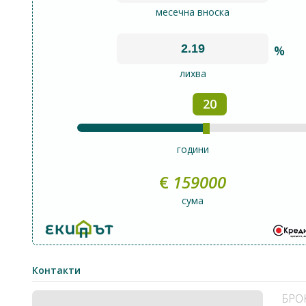
месечна вноска
%
лихва
20
години
€
159000
сума
Контакти
БРО