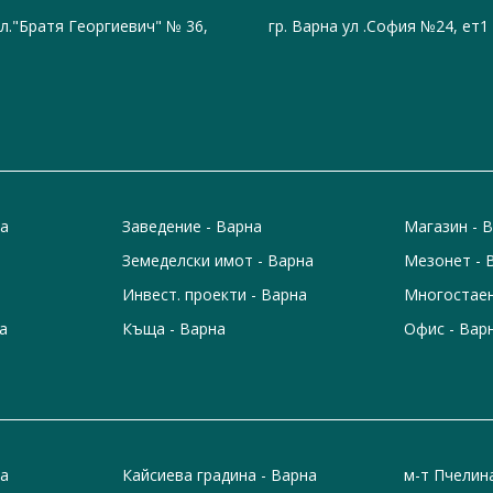
ул."Братя Георгиевич" № 36,
гр. Варна ул .София №24, ет1
на
Заведение - Варна
Магазин - 
Земеделски имот - Варна
Мезонет - 
Инвест. проекти - Варна
Многостаен
а
Къща - Варна
Офис - Вар
на
Кайсиева градина - Варна
м-т Пчелин