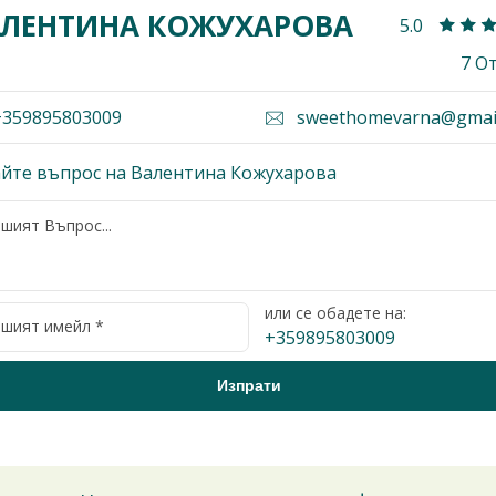
ЛЕНТИНА КОЖУХАРОВА
5.0
7 О
359895803009
sweethomevarna@gmai
йте въпрос на Валентина Кожухарова
или се обадете на:
+359895803009