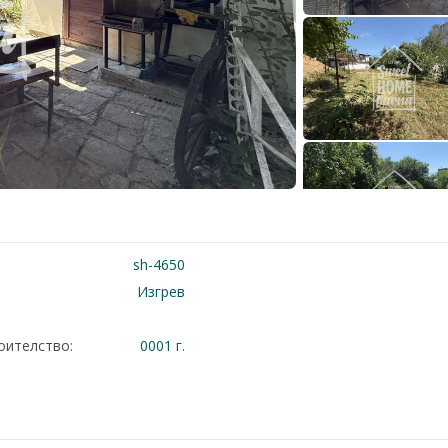
sh-4650
Изгрев
оителство:
0001 г.