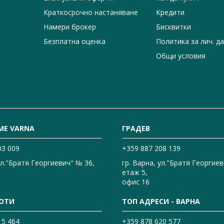
Краткосрочно настаняване
Кредити
Намери брокер
Бисквитки
Безплатна оценка
Политика за лич. д
Общи условия
ME VARNA
ГРАДЕВ
03 009
+359 887 208 139
ул."Братя Георгиевич" № 36,
гр. Варна, ул."Братя Георгиев
етаж 5,
офис 16
ОТИ
ТОП АДРЕСИ - ВАРНА
15 464
+359 878 620 577