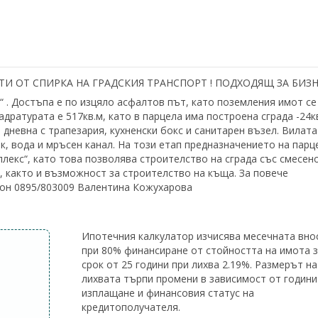
УТИ ОТ СПИРКА НА ГРАДСКИЯ ТРАНСПОРТ ! ПОДХОДЯЩ ЗА БИЗН
н“ . Достъпа е по изцяло асфалтов път, като поземления имот се
адратурата е 517кв.м, като в парцела има построена сграда -24к
 дневна с трапезария, кухненски бокс и санитарен възел. Вилата
к, вода и мръсен канал. На този етап предназначението на парц
плекс“, като това позволява строителство на сграда със смесен
, както и възможност за строителство на къща. За повече
фон 0895/803009 Валентина Кожухарова
Ипотечния калкулатор изчисява месечната вно
при 80% финансиране от стойността на имота 
срок от 25 години при лихва 2.19%. Размерът на
лихвата търпи промени в зависимост от години
изплащане и финансовия статус на
кредитополучателя.