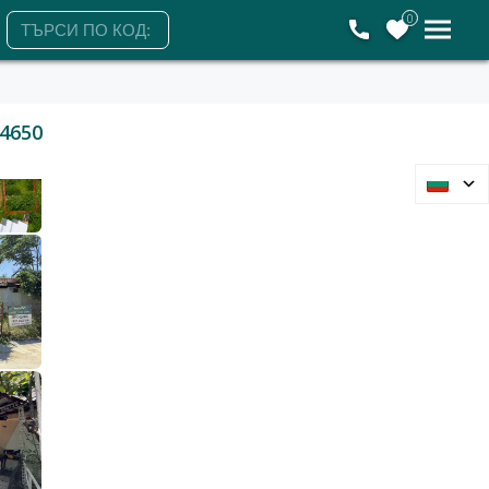
0
4650
Варна, Изгрев
Парцел
159 000 €
310 977 лв.
2
2
308 €/м
602 лв./м
517 м2
Гледания: 85
+359895803009
ЗАЯВЕТЕ ОГЛЕД
Петък
Събота
Понеделник
Вторник
7
8
10
11