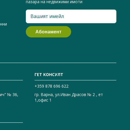
пазара на недвижими имоти
анни
ГЕТ КОНСУЛТ
+359 878 696 622
ич" № 36,
гр. Варна, ул.Иван Драсов № 2 , ет
1,офис 1