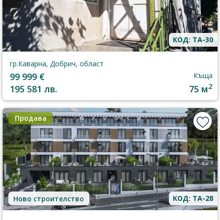
КОД: TA-30
гр.Каварна, Добрич, област
99 999 €
Къща
2
195 581 лв.
75 м
Продава
КОД: TA-28
Ново строителство