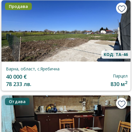
Продава
КОД: TA-46
Варна, област, с.Яребична
40 000 €
Парцел
2
78 233 лв.
830 м
Отдава