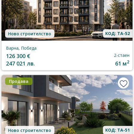
КОД: TA-52
Ново строителство
Варна, Победа
126 300 €
2-стаен
2
247 021 лв.
61 м
Продава
КОД: TA-51
Ново строителство