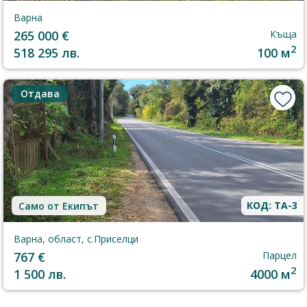
Варна
265 000 €
Къща
2
518 295 лв.
100 м
Отдава
КОД: TA-3
Само от Екипът
Варна, област, с.Приселци
767 €
Парцел
2
1 500 лв.
4000 м