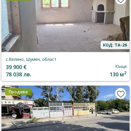
КОД: TA-26
с.Велино, Шумен, област
39 900 €
Къща
2
78 038 лв.
130 м
Продава