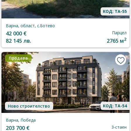
КОД: TA-55
Варна, област, с.Ботево
42 000 €
Парцел
2
82 145 лв.
2765 м
Продава
КОД: TA-54
Ново строителство
Варна, Победа
203 700 €
3-стаен