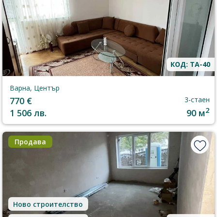
КОД: TA-40
Варна, Център
770 €
3-стаен
2
1 506 лв.
90 м
Продава
Ново строителство