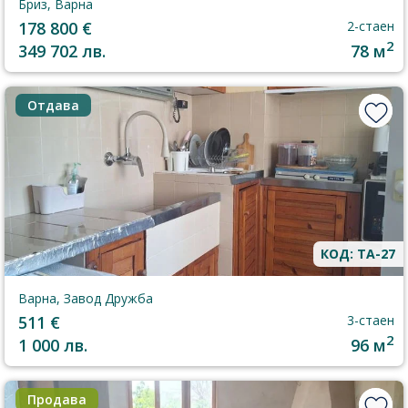
Бриз, Варна
178 800 €
2-стаен
2
349 702 лв.
78 м
Отдава
КОД: TA-27
Варна, Завод Дружба
511 €
3-стаен
2
1 000 лв.
96 м
Продава