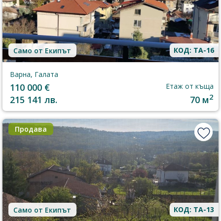
КОД: TA-16
Само от Екипът
Варна, Галата
110 000 €
Етаж от къща
2
215 141 лв.
70 м
Продава
КОД: TA-13
Само от Екипът