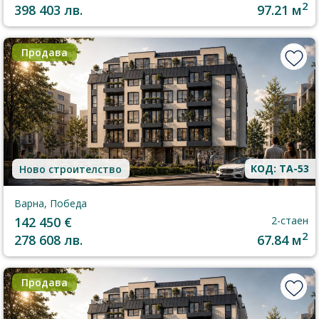
2
398 403 лв.
97.21 м
Продава
КОД: TA-53
Ново строителство
Варна, Победа
142 450 €
2-стаен
2
278 608 лв.
67.84 м
Продава