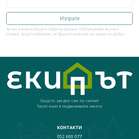
За нас е важна Вашата обратна връзка! Публикуваме всички
отзиви, защото вярваме, че Вашето мнение ни прави по-добри.
Защото заедно сме по-силни!
Твоят екип в недвижимите имоти
КОНТАКТИ
052 600 077