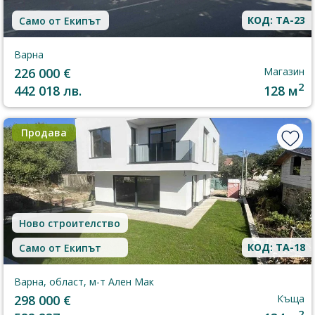
КОД: TA-23
Само от Екипът
Варна
226 000 €
Магазин
2
442 018 лв.
128 м
Продава
Ново строителство
КОД: TA-18
Само от Екипът
Варна, област, м-т Ален Мак
298 000 €
Къща
2