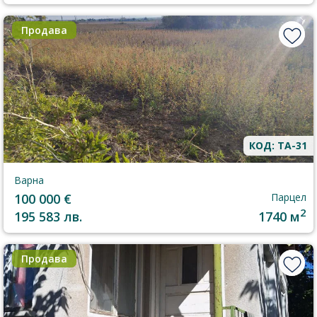
Продава
КОД: TA-31
Варна
100 000 €
Парцел
2
195 583 лв.
1740 м
Продава