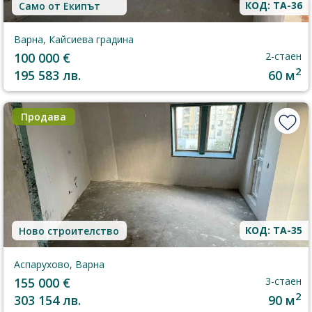
КОД: TA-36
Само от Екипът
Варна, Кайсиева градина
100 000 €
2-стаен
2
195 583 лв.
60 м
Продава
КОД: TA-35
Ново строителство
Аспарухово, Варна
155 000 €
3-стаен
2
303 154 лв.
90 м