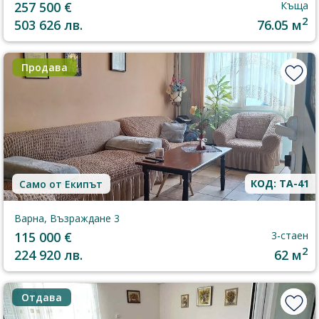
257 500 €
Къща
2
503 626 лв.
76.05 м
Продава
КОД: TA-41
Само от Екипът
Варна, Възраждане 3
115 000 €
3-стаен
2
224 920 лв.
62 м
Отдава