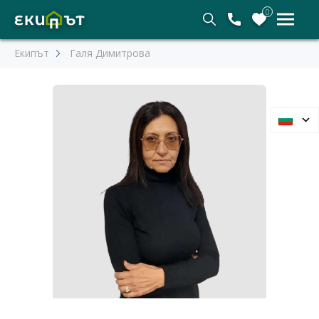
0
Екипът
Галя Димитрова