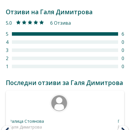
Отзиви на Галя Димитрова
5.0
6 Отзива
5
6
4
0
3
0
2
0
1
0
Последни отзиви за Галя Димитрова
Георги Иванов
Ива 
Галя Димитрова
Галя