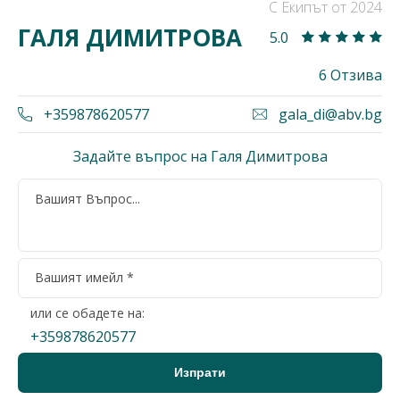
С Екипът от 2024
ГАЛЯ ДИМИТРОВА
5.0
6 Отзива
+359878620577
gala_di@abv.bg
Задайте въпрос на Галя Димитрова
или се обадете на:
+359878620577