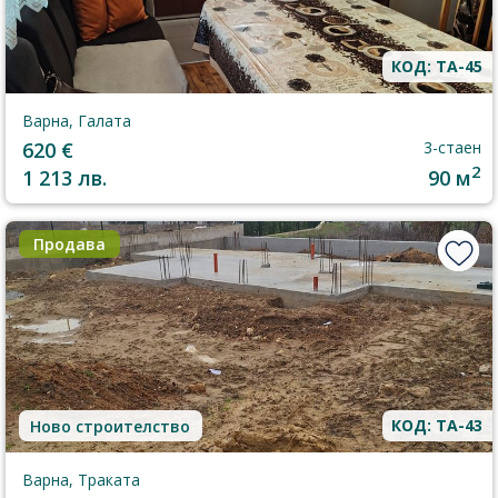
КОД: TA-45
Варна, Галата
620 €
3-стаен
2
1 213 лв.
90 м
Продава
КОД: TA-43
Ново строителство
Варна, Траката