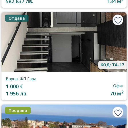
582 837 лв.
134 м
Отдава
КОД: TA-17
Варна, ЖП Гара
1 000 €
Офис
2
1 956 лв.
70 м
Продава