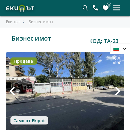
0
Екипът
Бизнес имот
Бизнес имот
КОД: TA-23
Продава
Само от Ekipat