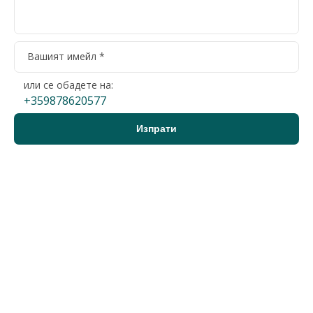
или се обадете на:
+359878620577
Варна
Магазин
226 000 €
2
1 766 €/м
442 018 лв.