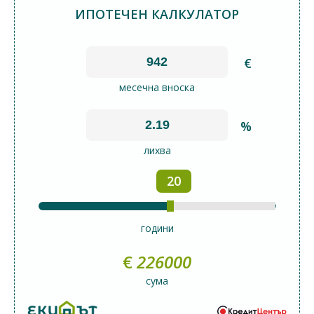
ИПОТЕЧЕН КАЛКУЛАТОР
€
месечна вноска
%
лихва
20
години
€
226000
сума