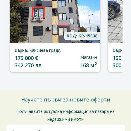
КОД: GR-15338
Варна, Кайсиева градина
Варна, З
175 000 €
Магазин
150 000
2
342 270 лв.
168 м
300 000
Научете първи за новите оферти
Получавайте актуална информация за пазара на
недвижими имоти