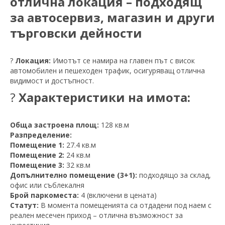
отлична локация – подходящ
за автосервиз, магазин и други
търговски дейности
?
Локация:
Имотът се намира на главен път с висок
автомобилен и пешеходен трафик, осигуряващ отлична
видимост и достъпност.
?
Характеристики на имота:
Обща застроена площ:
128 кв.м
Разпределение:
Помещение 1:
27.4 кв.м
Помещение 2:
24 кв.м
Помещение 3:
32 кв.м
Допълнително помещение (3+1):
подходящо за склад,
офис или съблекалня
Брой паркоместа:
4 (включени в цената)
Статут:
В момента помещенията са отдадени под наем с
реален месечен приход – отлична възможност за