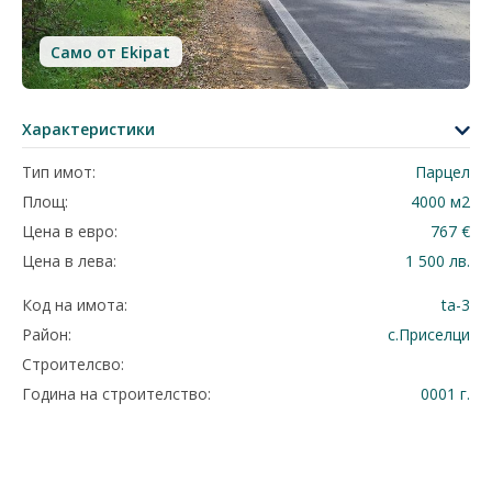
Само от Ekipat
Характеристики
Тип имот:
Парцел
Площ:
4000 м2
Цена в евро:
767 €
Цена в лева:
1 500 лв.
Код на имота:
ta-3
Район:
с.Приселци
Строителсво:
Година на строителство:
0001 г.