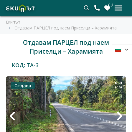
0
Екипът
Отдавам ПАРЦЕЛ под наем Приселци – Харамията
Отдавам ПАРЦЕЛ под наем
Приселци – Харамията
КОД: TA-3
Отдава