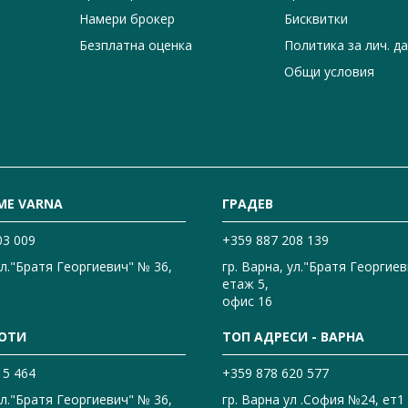
Намери брокер
Бисквитки
Безплатна оценка
Политика за лич. д
Общи условия
ME VARNA
ГРАДЕВ
03 009
+359 887 208 139
ул."Братя Георгиевич" № 36,
гр. Варна, ул."Братя Георгиев
етаж 5,
офис 16
ОТИ
ТОП АДРЕСИ - ВАРНА
15 464
+359 878 620 577
ул."Братя Георгиевич" № 36,
гр. Варна ул .София №24, ет1