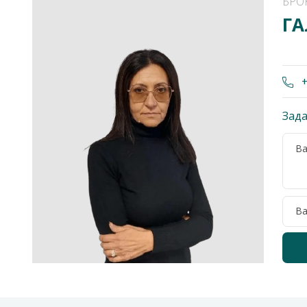
БРО
ГА
+
Зада