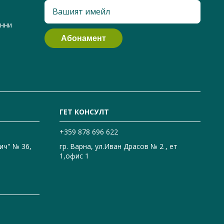
анни
ГЕТ КОНСУЛТ
+359 878 696 622
ич" № 36,
гр. Варна, ул.Иван Драсов № 2 , ет
1,офис 1