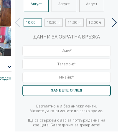
Август
Август
Август
Август
10:00 ч.
10:30 ч.
11:30 ч.
12:00 ч.
13:00 ч.
1
ДАННИ ЗА ОБРАТНА ВРЪЗКА
веден
Безплатно е и без ангажименти.
Можете да го отмените по всяко време.
Ще се свържем с Вас за потвърждение на
срещата. Благодарим за доверието!