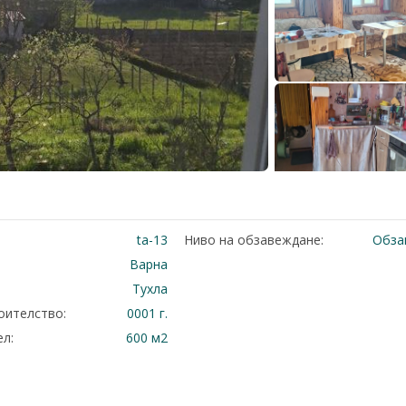
ta-13
Ниво на обзавеждане:
Обза
Варна
Тухла
оителство:
0001 г.
л:
600 м2