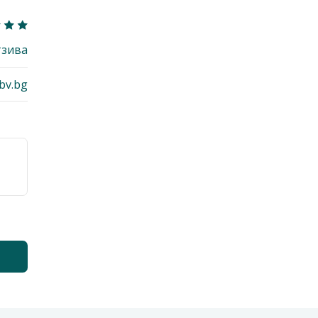
тзива
bv.bg