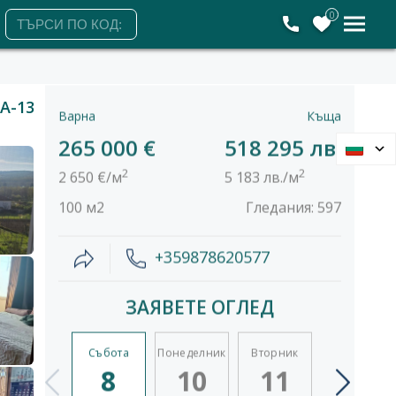
0
A-13
Варна
Къща
265 000 €
518 295 лв.
2
2
2 650 €/м
5 183 лв./м
100 м2
Гледания: 597
+359878620577
ЗАЯВЕТЕ ОГЛЕД
Събота
Понеделник
Вторник
Сряда
8
10
11
12