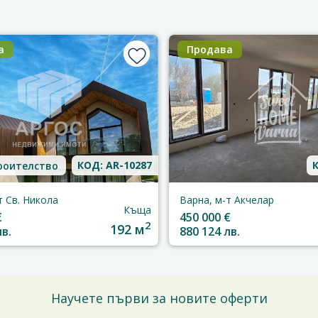
а
Продава
КОД: AR-10287
К
роителство
т Св. Никола
Варна, м-т Акчелар
Къща
€
450 000 €
2
192 м
лв.
880 124 лв.
Научете първи за новите оферти