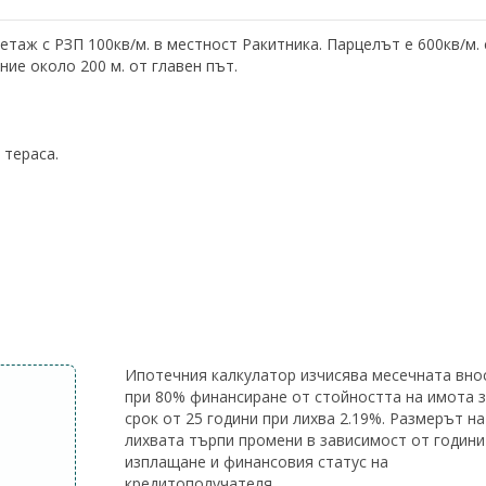
таж с РЗП 100кв/м. в местност Ракитника. Парцелът е 600кв/м. 
ие около 200 м. от главен път.
 тераса.
Ипотечния калкулатор изчисява месечната вно
при 80% финансиране от стойността на имота 
срок от 25 години при лихва 2.19%. Размерът на
лихвата търпи промени в зависимост от години
изплащане и финансовия статус на
кредитополучателя.