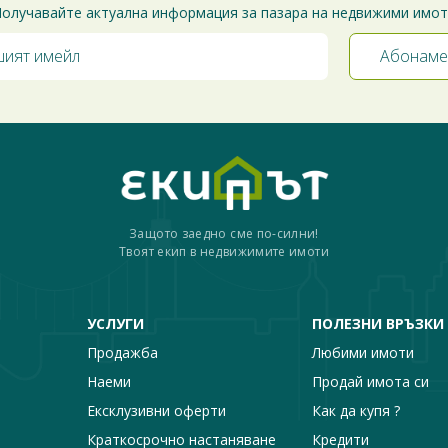
олучавайте актуална информация за пазара на недвижими имо
Защото заедно сме по-силни!
Твоят екип в недвижимите имоти
УСЛУГИ
ПОЛЕЗНИ ВРЪЗКИ
Продажба
Любими имоти
Наеми
Продай имота си
Ексклузивни оферти
Как да купя ?
Краткосрочно настаняване
Кредити