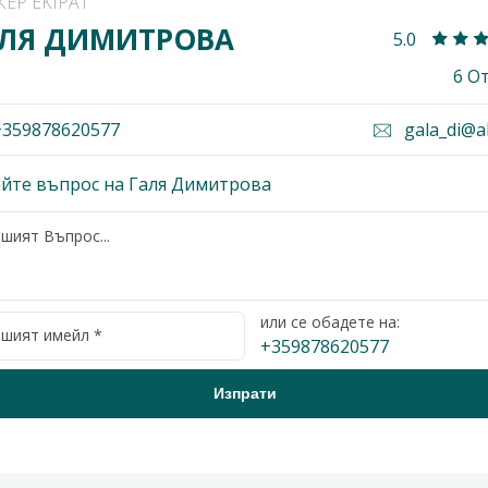
КЕР EKIPAT
ЛЯ ДИМИТРОВА
5.0
6 О
359878620577
gala_di@a
йте въпрос на Галя Димитрова
или се обадете на:
+359878620577