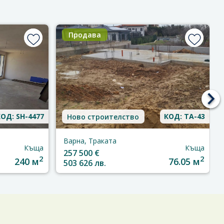
Продава
ОД: SH-4477
КОД: TA-43
Ново строителство
Варна, Траката
Къща
Къща
257 500 €
2
2
240 м
76.05 м
503 626 лв.