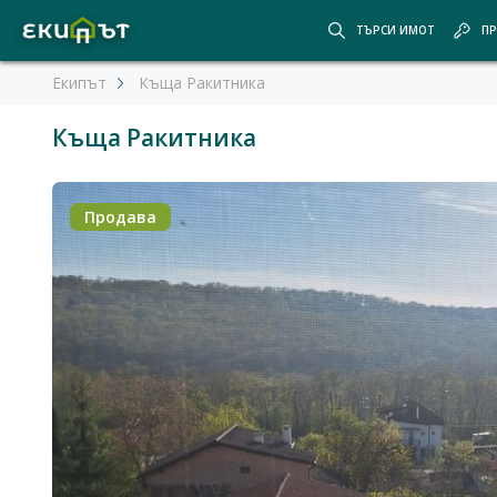
ТЪРСИ ИМОТ
ПР
Екипът
Къща Ракитника
Къща Ракитника
Продава