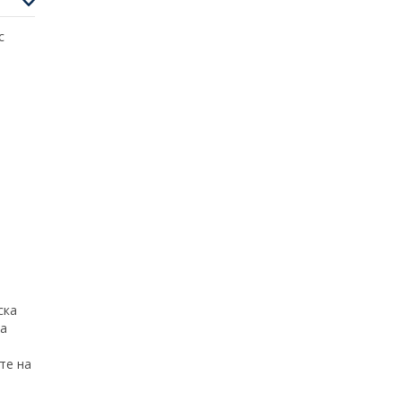
с
ска
за
те на