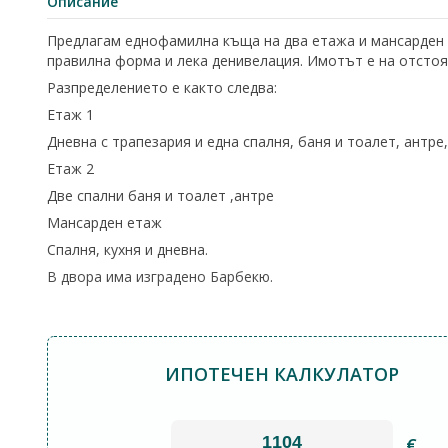
Описание
Предлагам еднофамилна къща на два етажа и мансарден е
правилна форма и лека денивелация. Имотът е на отстоян
Разпределението е както следва:
Етаж 1
Дневна с трапезария и една спалня, баня и тоалет, антре,
Етаж 2
Две спални баня и тоалет ,антре
Мансарден етаж
Спалня, кухня и дневна.
В двора има изградено Барбекю.
ИПОТЕЧЕН КАЛКУЛАТОР
€