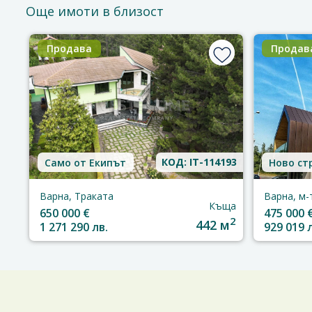
Още имоти в близост
Продава
Продав
КОД: IT-114193
Само от Екипът
Ново ст
Варна, Траката
Варна, м-
Къща
650 000 €
475 000 
2
442 м
1 271 290 лв.
929 019 