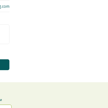
g.com
ти