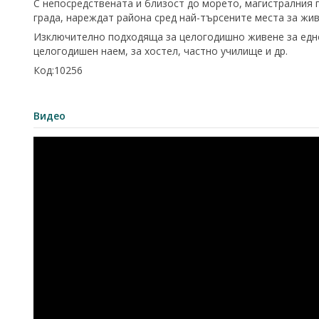
С непосредствената и близост до морето, магистралния п
града, нареждат района сред най-търсените места за жив
Изключително подходяща за целогодишно живене за едно
целогодишен наем, за хостел, частно училище и др.
Код:10256
Видео