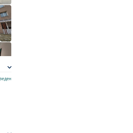
Август
Август
Август
Август
14:00 ч.
14:30 ч.
15:30 ч.
16:00 ч.
ДАННИ ЗА ОБРАТНА ВРЪЗКА
веден
Безплатно е и без ангажименти.
Можете да го отмените по всяко време.
Ще се свържем с Вас за потвърждение на
срещата. Благодарим за доверието!