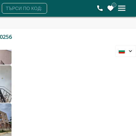
0
0256
Варна, м-т Евксиноград
Къща
650 000 €
1 271 290 лв.
2
2
1 043 €/м
2 041 лв./м
623 м2
Гледания: 702
+359894485068
ЗАЯВЕТЕ ОГЛЕД
Събота
Понеделник
Вторник
Сряда
8
10
11
12