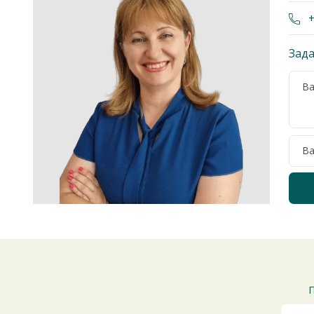
+
Зада
П