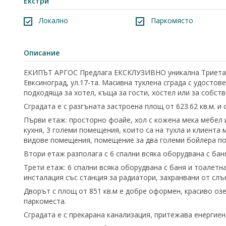
Екстри
Локално
Паркомясто
Описание
ЕКИПЪТ АРГОС Предлага ЕКСКЛУЗИВНО уникална Триетаж
Евксиноград, ул.17-та. Масивна тухлена сграда с удосто
подходяща за хотел, къща за гости, хостел или за собст
Сградата е с разгъната застроена площ от 623.62 кв.м. и
Първи етаж: просторно фоайе, хол с кожена мека мебел и
кухня, 3 големи помещения, които са на тухла и клиента 
видове помещения, помещение за два големи бойлера по 
Втори етаж разполага с 6 спални всяка оборудвана с бан
Трети етаж: 6 спални всяка оборудвана с баня и тоалетн
инсталация със станция за радиатори, захранвани от слъ
Дворът с площ от 851 кв.м е добре оформен, красиво озе
паркоместа.
Сградата е с прекарана канализация, притежава енергиен