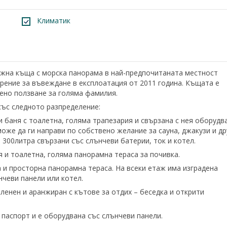
Климатик
на къща с морска панорама в най-предпочитаната местност
верение за въвеждане в експлоатация от 2011 година. Къщата е
вено ползване за голяма фамилия.
 със следното разпределение:
 баня с тоалетна, голяма трапезария и свързана с нея оборудв
може да ги направи по собствено желание за сауна, джакузи и др
300литра свързани със слънчеви батерии, ток и котел.
я и тоалетна, голяма панорамна тераса за почивка.
а и просторна панорамна тераса. На всеки етаж има изградена
нчеви панели или котел.
ленен и аранжиран с кътове за отдих – беседка и открити
 паспорт и е оборудвана със слънчеви панели.