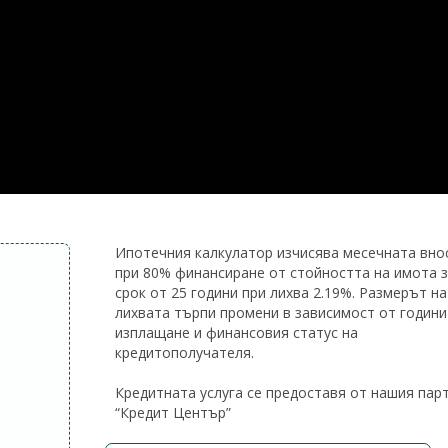
Ипотечния калкулатор изчисява месечната вно
при 80% финансиране от стойността на имота 
срок от 25 години при лихва 2.19%. Размерът на
лихвата търпи промени в зависимост от години
изплащане и финансовия статус на
кредитополучателя.
Кредитната услуга се предоставя от нашия пар
“Кредит Център”