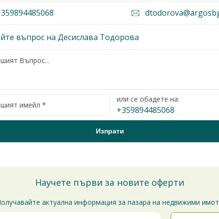
359894485068
dtodorova@argosb
йте въпрос на Десислава Тодорова
или се обадете на:
+359894485068
Научете първи за новите оферти
олучавайте актуална информация за пазара на недвижими имо