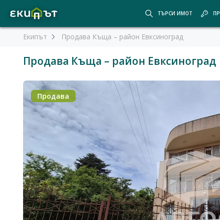
ТЪРСИ ИМОТ
ПР
Екипът
Продава Къща – район Евксиноград
Продава Къща – район Евксиноград
Продава