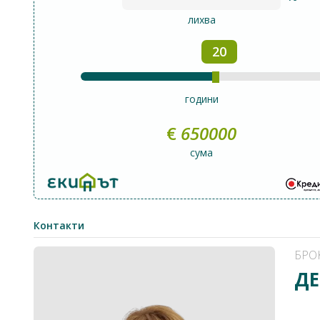
лихва
20
години
€
650000
сума
Контакти
БРО
ДЕ