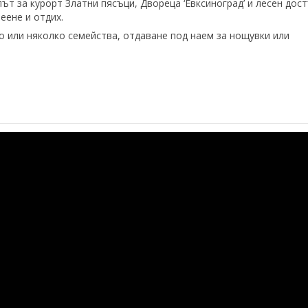
ът за курорт Златни пясъци, Двореца ‘Евксиноград’ и лесен дос
еене и отдих.
 или няколко семейства, отдаване под наем за нощувки или