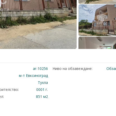
ar-10256
Ниво на обзавеждане:
Обза
м-т Евксиноград
Тухла
оителство:
0001 г.
л:
851 м2