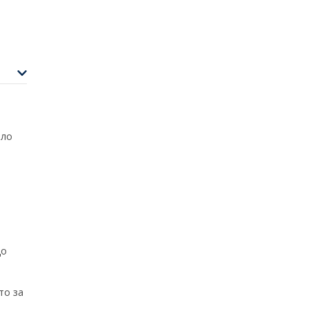
яло
до
то за