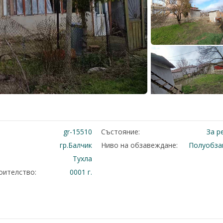
gr-15510
Състояние:
За р
гр.Балчик
Ниво на обзавеждане:
Полуобза
Тухла
оителство:
0001 г.