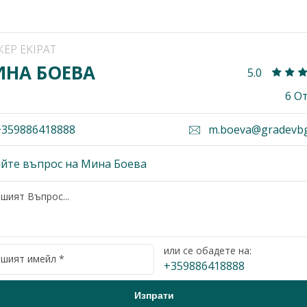
КЕР EKIPAT
НА БОЕВА
5.0
6 О
359886418888
m.boeva@gradevb
йте въпрос на Мина Боева
или се обадете на:
+359886418888