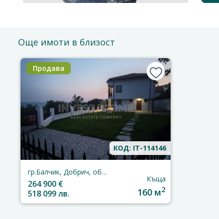
Още имоти в близост
Продава
КОД: IT-114146
гр.Балчик, Добрич, област
Къща
264 900 €
2
160 м
518 099 лв.