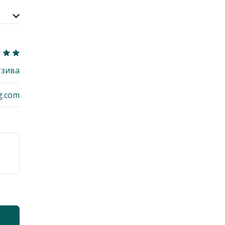
тзива
g.com