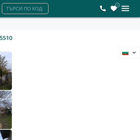
0
5510
гр.Балчик, Добрич, област
Къща
79 900 €
156 271 лв.
2
2
148 €/м
289 лв./м
540 м2
Гледания: 239
+359886418888
ЗАЯВЕТЕ ОГЛЕД
Петък
Събота
Понеделник
Вторник
7
8
10
11