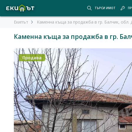
ТЪРСИ ИМОТ
ПР
Екипът
Каменна къща за продажба в гр. Балчик, обл.
Каменна къща за продажба в гр. Бал
Продава