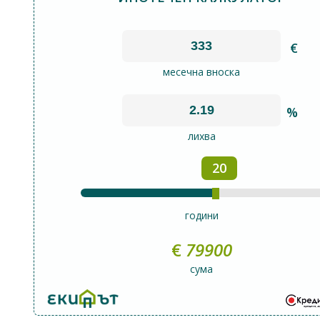
€
месечна вноска
%
лихва
20
години
€
79900
сума