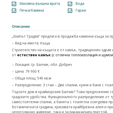
Масивна външна врата
Вода
Печка/Камина
Гараж
Описание
„Екипът Градев“ предлага в продажба каменна къща за п
– Вид на имота: Къща
Строителство на къщата е от камък, традиционен здрав 
от
естествен камък
(с отлична топлоизолация и шумои
– Локация: гр. Балчик, обл. Добрич
– Цена: 79 900 €
– Обща площ: 540 кв.м
– Разпределение: 3 стаи – Две спални, кухня и баня с то
Търсите дом в крайморския Балчик? Това предложение с
градските удобства. Функционалното разпределение от 
самостоятелни спални, а банята с тоалетна осигурява пр
Ботаническата градина, красивата крайбрежна алея и при
целогодишно живеене, така и за ваканционен престой.