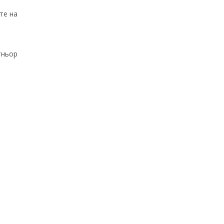
те на
тньор