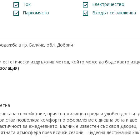
Ток
Електричество
Паркомясто
Входът се заключва
родажба в гр. Балчик, обл. Добрич
и естетически издръжлив метод, който може да бъде както изц
золация)
алетна
ъчетава спокойствие, приятна жилищна среда и удобен достъп 
три стаи позволява комфортно оформление с дневна зона и две
актичност за ежедневието. Балчик е известен със своя Дворец,
ятната атмосфера през всички сезони – чудесна дестинация как