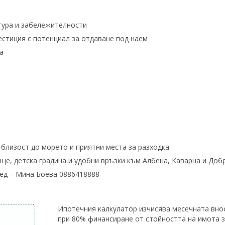
ктура и забележителности
естиция с потенциал за отдаване под наем
ра
 близост до морето и приятни места за разходка.
ище, детска градина и удобни връзки към Албена, Каварна и Доб
лед – Мина Боева 0886418888
Ипотечния калкулатор изчисява месечната вно
при 80% финансиране от стойността на имота 