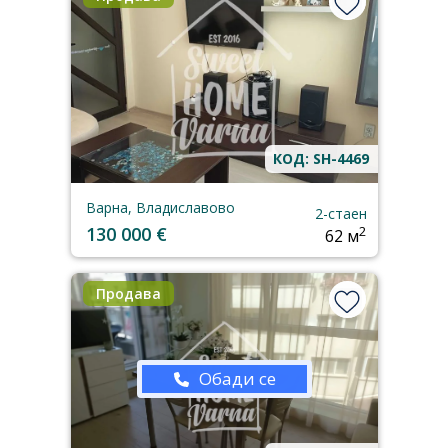
КОД: SH-4469
Варна, Владиславово
2-стаен
130 000 €
2
62 м
Продава
Обади се