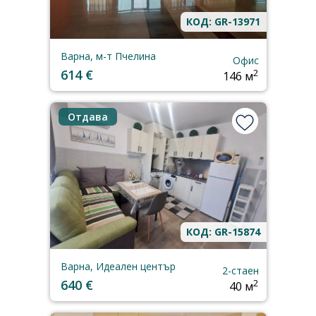
КОД: GR-13971
Варна, м-т Пчелина
Офис
614 €
2
146 м
Отдава
КОД: GR-15874
Варна, Идеален център
2-стаен
640 €
2
40 м