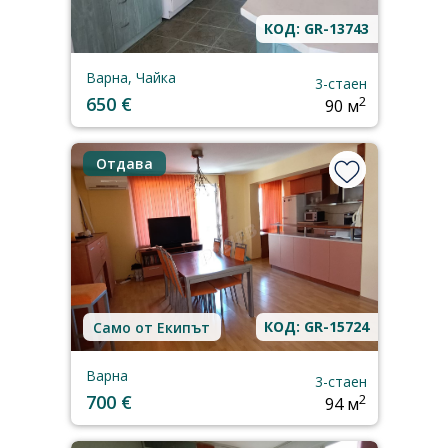
КОД: GR-13743
Варна, Чайка
3-стаен
650 €
2
90 м
Отдава
КОД: GR-15724
Само от Екипът
Варна
3-стаен
700 €
2
94 м