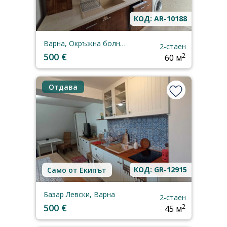
КОД: AR-10188
Варна, Окръжна болница
2-стаен
500 €
2
60 м
Отдава
КОД: GR-12915
Само от Екипът
Базар Левски, Варна
2-стаен
500 €
2
45 м