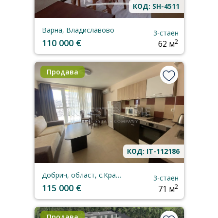
КОД: SH-4511
Варна, Владиславово
3-стаен
110 000 €
2
62 м
Продава
КОД: IT-112186
Добрич, област, с.Кранево
3-стаен
115 000 €
2
71 м
Продава