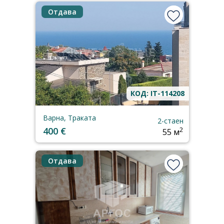
Отдава
КОД: IT-114208
Варна, Траката
2-стаен
400 €
2
55 м
Отдава