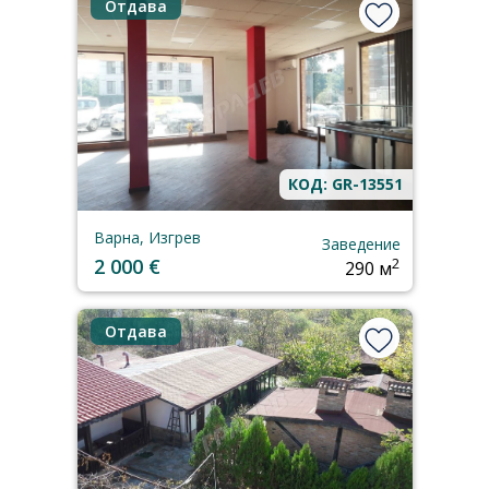
Отдава
КОД: GR-13551
Варна, Изгрев
Заведение
2 000 €
2
290 м
Отдава