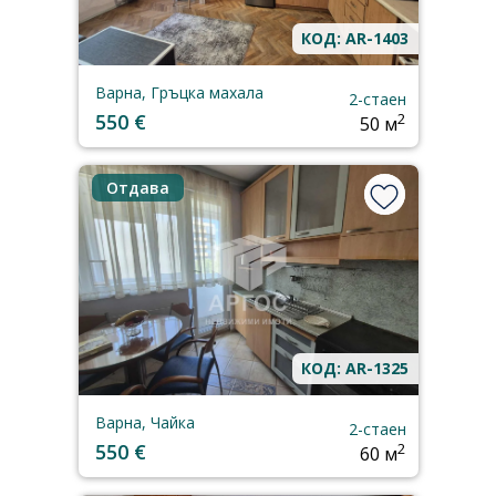
КОД: AR-1403
Варна, Гръцка махала
2-стаен
550 €
2
50 м
Отдава
КОД: AR-1325
Варна, Чайка
2-стаен
550 €
2
60 м