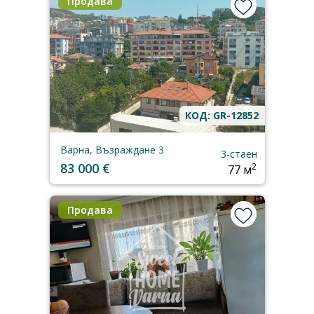
Продава
КОД: GR-12852
Варна, Възраждане 3
3-стаен
83 000 €
2
77 м
Продава