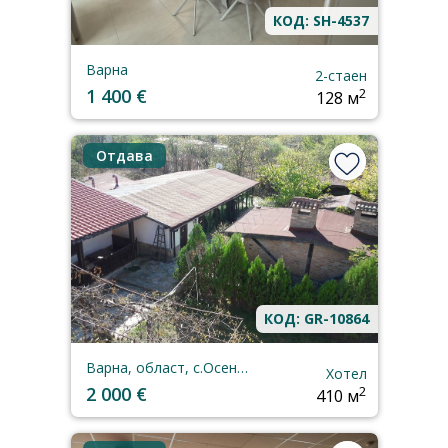
КОД: SH-4537
Варна
2-стаен
1 400 €
2
128 м
Отдава
КОД: GR-10864
Варна, област, с.Осеново
Хотел
2 000 €
2
410 м