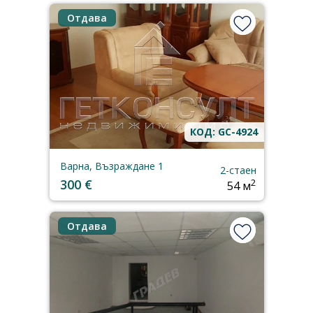
Отдава
КОД: GC-4924
Варна, Възраждане 1
2-стаен
300 €
2
54 м
Отдава