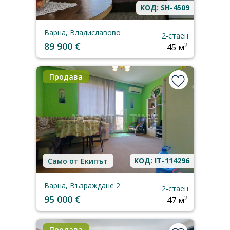
КОД: SH-4509
Варна, Владиславово
2-стаен
89 900 €
2
45 м
Продава
КОД: IT-114296
Само от Екипът
Варна, Възраждане 2
2-стаен
95 000 €
2
47 м
Продава