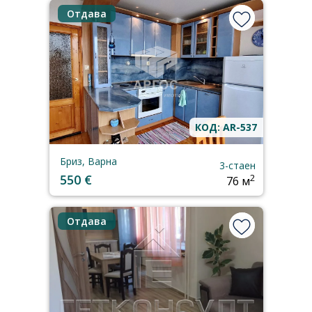
Отдава
КОД: AR-537
Бриз, Варна
3-стаен
550 €
2
76 м
Отдава