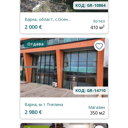
КОД: GR-10864
Варна, област, с.Осеново
Хотел
2 000 €
2
410 м
Отдава
КОД: GR-14710
Варна, м-т Пчелина
Магазин
2 980 €
350 м2