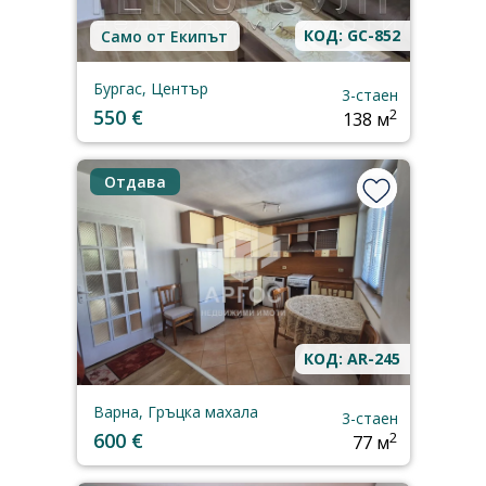
КОД: GC-852
Само от Екипът
Бургас, Център
3-стаен
550 €
2
138 м
Отдава
КОД: AR-245
Варна, Гръцка махала
3-стаен
600 €
2
77 м