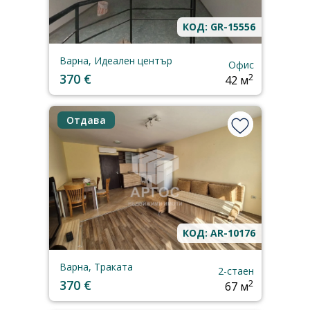
КОД: GR-15556
Варна, Идеален център
Офис
370 €
2
42 м
Отдава
КОД: AR-10176
Варна, Траката
2-стаен
370 €
2
67 м