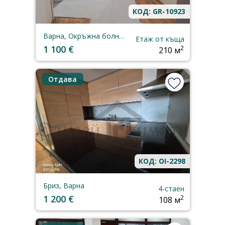
КОД: GR-10923
Варна, Окръжна болница
Етаж от къща
1 100 €
2
210 м
Отдава
КОД: OI-2298
Бриз, Варна
4-стаен
1 200 €
2
108 м