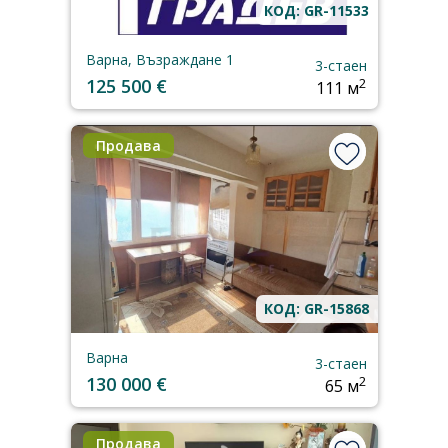
КОД: GR-11533
Варна, Възраждане 1
3-стаен
125 500 €
2
111 м
Продава
КОД: GR-15868
Варна
3-стаен
130 000 €
2
65 м
Продава