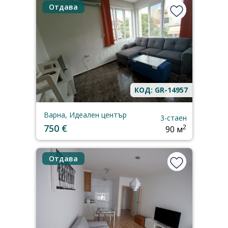
Отдава
КОД: GR-14957
Варна, Идеален център
3-стаен
750 €
2
90 м
Отдава