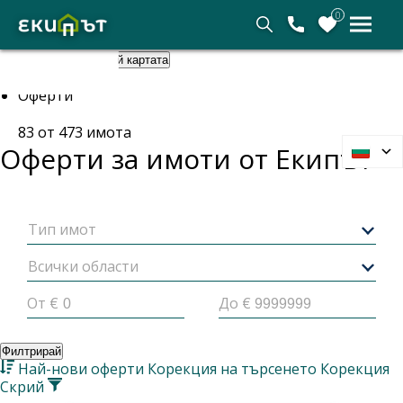
0
Покажи картата
Скрий картата
Начало
Оферти
83
от
473
имота
Оферти за имоти от
Екипът
Тип имот
Всички области
От €
До €
Филтрирай
Най-нови оферти
Корекция на търсенето
Корекция
Скрий