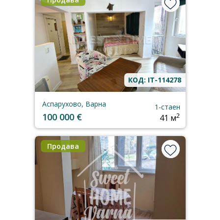
КОД: IT-114278
Аспарухово, Варна
1-стаен
100 000 €
2
41 м
Продава