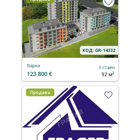
КОД: GR-14332
Варна
3-стаен
123 800 €
2
92 м
Продава