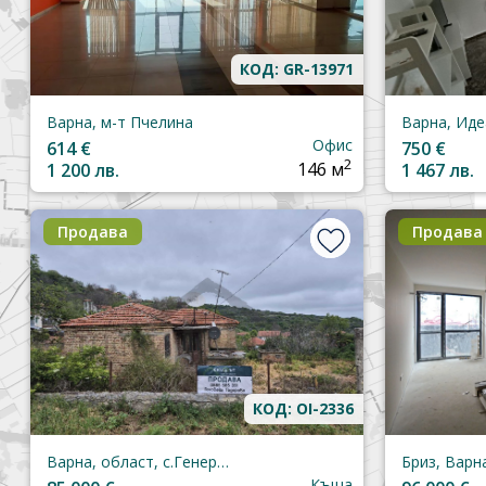
КОД: GR-13971
Варна, м-т Пчелина
Варна, Иде
Офис
614 €
750 €
2
1 200 лв.
146 м
1 467 лв.
Продава
Продава
КОД: OI-2336
Варна, област, с.Генерал-Кантарджиево
Бриз, Варн
Къща