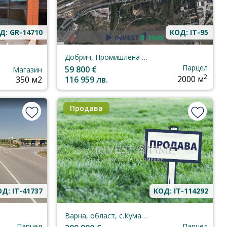
Д: GR-14710
КОД: IT-95
Добрич, Промишлена зона север
Парцел
59 800 €
Магазин
2
350 м2
116 959 лв.
2000 м
Продава
Д: IT-41737
КОД: IT-114292
Варна, област, с.Куманово
Парцел
Парцел