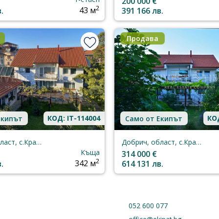
200 000 €
2
.
43 м
391 166 лв.
Продава
КОД: IT-114004
КОД
Екипът
Само от Екипът
Добрич, област, с.Кранево
Добрич, област, с.Кранево
Къща
314 000 €
2
.
342 м
614 131 лв.
052 600 077