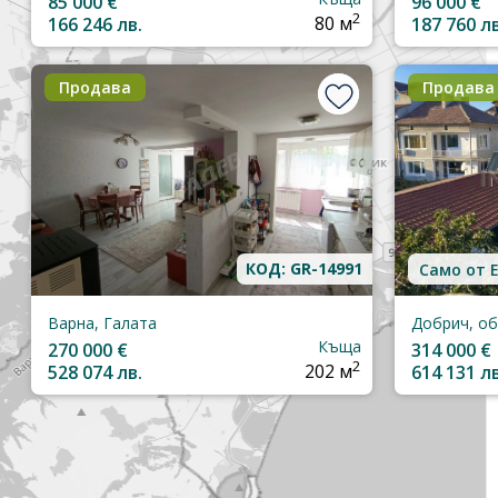
85 000 €
96 000 €
2
166 246 лв.
80 м
187 760 лв
Продава
Продава
КОД: GR-14991
Само от 
Варна, Галата
Къща
270 000 €
314 000 €
2
528 074 лв.
202 м
614 131 лв
Не намирате това, което търсите? Обадете ни се!
Можем да го намерим за Вас!