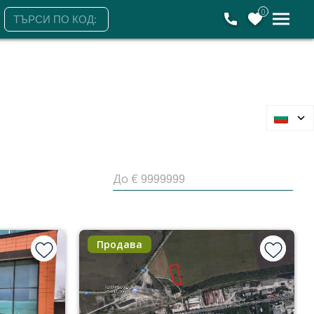
0
До €
Продава