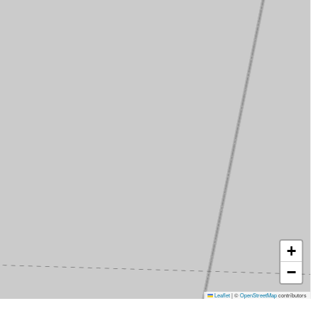
+
−
Leaflet
|
©
OpenStreetMap
contributors