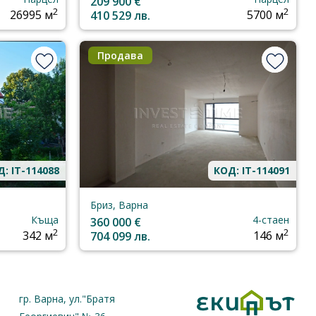
209 900 €
2
2
26995 м
410 529 лв.
5700 м
Продава
: IT-114088
КОД: IT-114091
Бриз, Варна
Къща
4-стаен
360 000 €
2
2
342 м
704 099 лв.
146 м
гр. Варна, ул."Братя