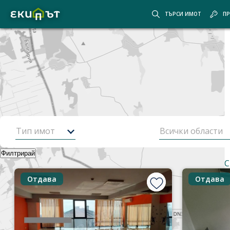
ТЪРСИ ИМОТ
ПР
Покажи картата
Скрий картата
Начало
Оферти
12
от
482
имота
Оферти за имоти от
Екипът
Тип имот
Всички области
Филтрирай
Най-нови оферти
Корекция на търсенето
Корекция
С
Отдава
Отдава