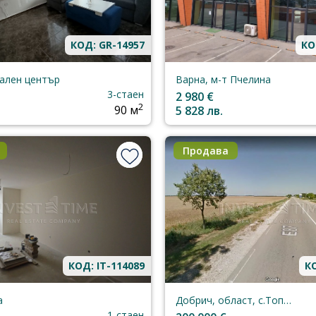
КОД: GR-14957
КО
ален център
Варна, м-т Пчелина
3-стаен
2 980 €
2
90 м
5 828 лв.
Продава
КОД: IT-114089
КО
а
Добрич, област, с.Топола
1-стаен