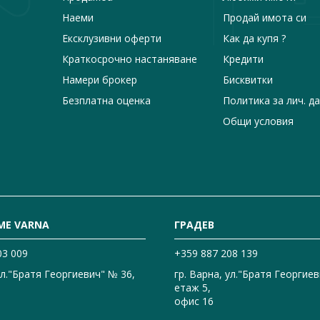
Наеми
Продай имота си
Ексклузивни оферти
Как да купя ?
Краткосрочно настаняване
Кредити
Намери брокер
Бисквитки
Безплатна оценка
Политика за лич. д
Общи условия
ME VARNA
ГРАДЕВ
03 009
+359 887 208 139
ул."Братя Георгиевич" № 36,
гр. Варна, ул."Братя Георгиев
етаж 5,
офис 16