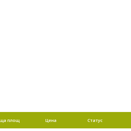
ща площ
Цена
Статус