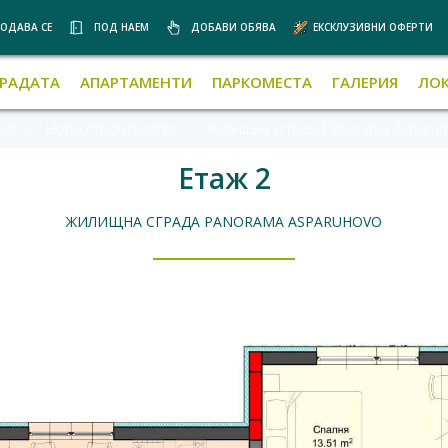
ОДАВА СЕ
ПОД НАЕМ
ДОБАВИ ОБЯВА
ЕКСКЛУЗИВНИ ОФЕРТИ
ГРАДАТА
АПАРТАМЕНТИ
ПАРКОМЕСТА
ГАЛЕРИЯ
ЛО
pat
Ново строителство
Жилищна сграда Panorama Asparuh
Етаж 2
ЖИЛИЩНА СГРАДА PANORAMA ASPARUHOVO