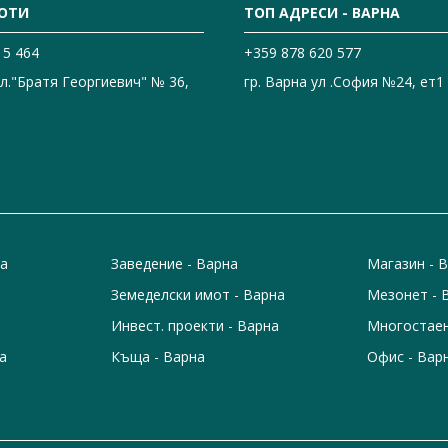
ОТИ
ТОП АДРЕСИ - ВАРНА
15 464
+359 878 620 577
ул."Братя Георгиевич" № 36,
гр. Варна ул .София №24, ет1
на
Заведение - Варна
Магазин - 
Земеделски имот - Варна
Мезонет - 
Инвест. проекти - Варна
Многостаен
а
Къща - Варна
Офис - Вар