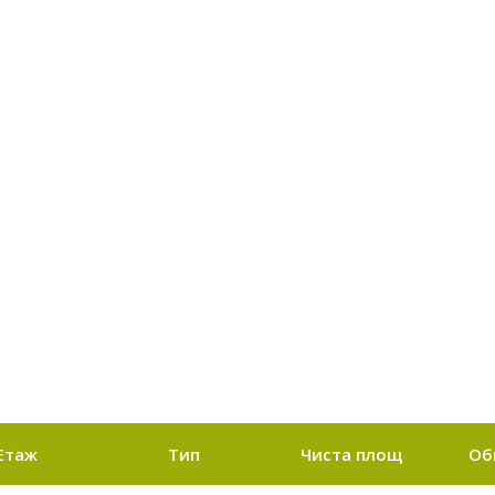
Етаж
Тип
Чиста площ
Об