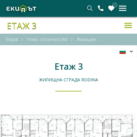
0
ЕТАЖ 3
Ekipat
Ново строителство
Жилищна сграда Rodina
Етаж 3
ЖИЛИЩНА СГРАДА RODINA