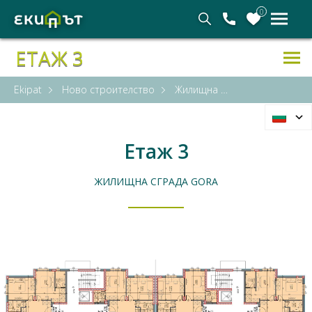
0
ЕТАЖ 3
Ekipat
Ново строителство
Жилищна сграда Gora
Етаж 3
ЖИЛИЩНА СГРАДА GORA