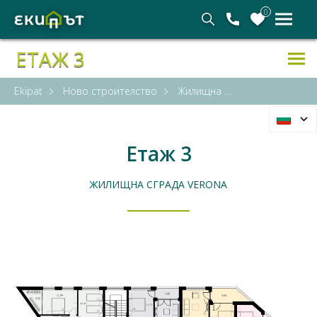
0
ЕТАЖ 3
Ekipat
Ново строителство
Жилищна сграда Verona
Етаж 3
ЖИЛИЩНА СГРАДА VERONA