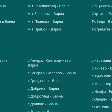
арна
м-т Евксиноград - Варна
Общината -
м-т Зеленика - Варна
Окръжна бо
н и Елена -
м-т Планова - Варна
Победа - В
м-т Прибой - Варна
Погребите 
Варна
с.Генерал-Кантарджиево -
с.Карамани
Варна
с.Кичево - 
с.Генерал-Киселово - Варна
с.Куманово
с.Гроздьово - Варна
с.Манастир
с.Добрина - Варна
с.Неофит Р
с.Доброглед - Варна
с.Орешак -
с.Долище - Варна
с.Осеново -
с.Дюлино - Варна