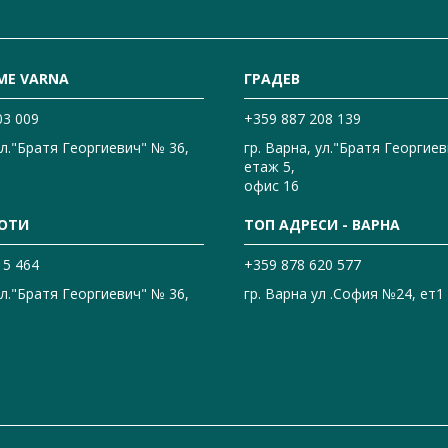
ME VARNA
ГРАДЕВ
03 009
+359 887 208 139
ул."Братя Георгиевич" № 36,
гр. Варна, ул."Братя Георгиев
етаж 5,
офис 16
ОТИ
ТОП АДРЕСИ - ВАРНА
15 464
+359 878 620 577
ул."Братя Георгиевич" № 36,
гр. Варна ул .София №24, ет1