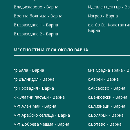
Владиславово - Варна
Идеален център - В
Военна болница - Варна
Изгрев - Варна
Възраждане 1 - Варна
к.к. Св.Св. Константи
Варна
Възраждане 2 - Варна
МЕСТНОСТИ И СЕЛА ОКОЛО ВАРНА
гр.Бяла - Варна
м-т Средна Трака - 
гр.Вълчидол - Варна
с.Аврен - Варна
гр.Провадия - Варна
с.Аксаково - Варна
к.к.Златни пясъци - Варна
с.Бенковски - Варна
м-т Ален Мак - Варна
с.Близнаци - Варна
м-т Арабско селище - Варна
с.Болярци - Варна
м-т Добрева Чешма - Варна
с.Ботево - Варна