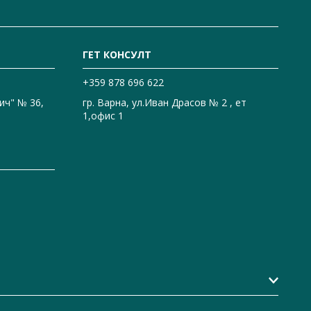
ГЕТ КОНСУЛТ
+359 878 696 622
ич" № 36,
гр. Варна, ул.Иван Драсов № 2 , ет
1,офис 1