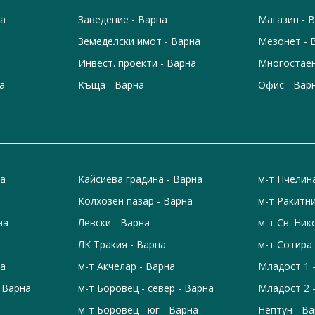
на
Заведение - Варна
Магазин - 
Земеделски имот - Варна
Мезонет - 
Инвест. проекти - Варна
Многостаен
а
Къща - Варна
Офис - Вар
на
Кайсиева градина - Варна
м-т Пчелин
Колхозен пазар - Варна
м-т Ракитни
на
Левски - Варна
м-т Св. Ник
ЛК Тракия - Варна
м-т Сотира 
на
м-т Акчелар - Варна
Младост 1 
- Варна
м-т Боровец - север - Варна
Младост 2 
м-т Боровец - юг - Варна
Нептун - В