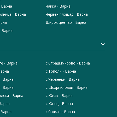
 Варна
Чайка - Варна
лница - Варна
Червен площад - Варна
арна
Широк център - Варна
- Варна
те - Варна
с.Страшимирово - Варна
Варна
с.Тополи - Варна
 - Варна
с.Червенци - Варна
 - Варна
с.Шкорпиловци - Варна
илски - Варна
с.Юнак - Варна
 Варна
с.Юнец - Варна
 Варна
с.Ягнило - Варна