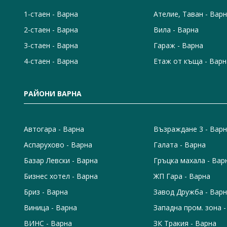
1-стаен - Варна
Ателие, Таван - Вар
2-стаен - Варна
Вила - Варна
3-стаен - Варна
Гараж - Варна
4-стаен - Варна
Етаж от къща - Варн
РАЙОНИ ВАРНА
Автогара - Варна
Възраждане 3 - Вар
Аспарухово - Варна
Галата - Варна
Базар Левски - Варна
Гръцка махала - Вар
Бизнес хотел - Варна
ЖП Гара - Варна
Бриз - Варна
Завод Дружба - Вар
Виница - Варна
Западна пром. зона 
ВИНС - Варна
ЗК Тракия - Варна