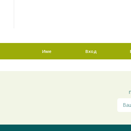
Име
Вход
П