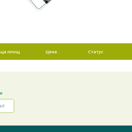
ща площ
Цена
Статус
ти