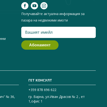
Получавайте актуална информация за
пазара на недвижими имоти
анни
ГЕТ КОНСУЛТ
+359 878 696 622
ич" № 36,
гр. Варна, ул.Иван Драсов № 2 , ет
1,офис 1