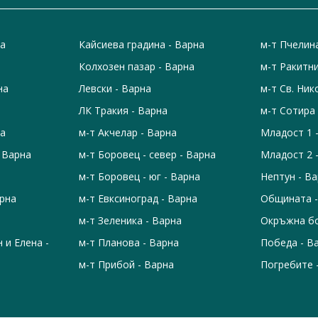
на
Кайсиева градина - Варна
м-т Пчелин
Колхозен пазар - Варна
м-т Ракитни
на
Левски - Варна
м-т Св. Ник
ЛК Тракия - Варна
м-т Сотира 
на
м-т Акчелар - Варна
Младост 1 
- Варна
м-т Боровец - север - Варна
Младост 2 
м-т Боровец - юг - Варна
Нептун - В
арна
м-т Евксиноград - Варна
Общината -
м-т Зеленика - Варна
Окръжна бо
н и Елена -
м-т Планова - Варна
Победа - В
м-т Прибой - Варна
Погребите 