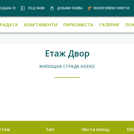
ОДАВА СЕ
ПОД НАЕМ
ДОБАВИ ОБЯВА
ЕКСКЛУЗИВНИ ОФЕРТИ
ГРАДАТА
АПАРТАМЕНТИ
ПАРКОМЕСТА
ГАЛЕРИЯ
ЛО
Ekipat
Ново строителство
Жилищна сграда Adeko
Етаж Двор
ЖИЛИЩНА СГРАДА ADEKO
Етаж
Тип
Чиста площ
Об