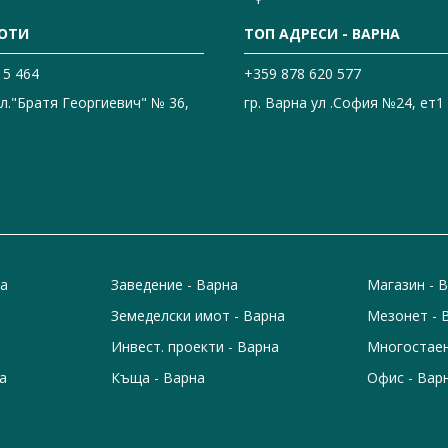
ОТИ
ТОП АДРЕСИ - ВАРНА
15 464
+359 878 620 577
ул."Братя Георгиевич" № 36,
гр. Варна ул .София №24, ет1
на
Заведение - Варна
Магазин - 
Земеделски имот - Варна
Мезонет - 
Инвест. проекти - Варна
Многостаен
а
Къща - Варна
Офис - Вар