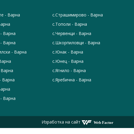
те - Варна
с.Страшимирово - Варна
Варна
с.Тополи - Варна
 - Варна
с.Червенци - Варна
 - Варна
с.Шкорпиловци - Варна
илски - Варна
с.Юнак - Варна
 Варна
с.Юнец - Варна
 Варна
с.Ягнило - Варна
- Варна
с.Яребична - Варна
Варна
 - Варна
Изработка на сайт