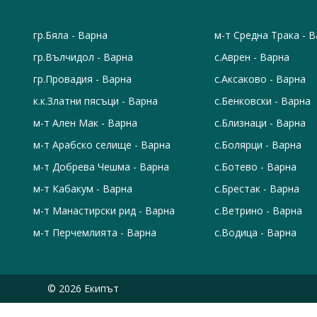
гр.Бяла - Варна
м-т Средна Трака - 
гр.Вълчидол - Варна
с.Аврен - Варна
гр.Провадия - Варна
с.Аксаково - Варна
к.к.Златни пясъци - Варна
с.Бенковски - Варна
м-т Ален Мак - Варна
с.Близнаци - Варна
м-т Арабско селище - Варна
с.Болярци - Варна
м-т Добрева Чешма - Варна
с.Ботево - Варна
м-т Кабакум - Варна
с.Брестак - Варна
м-т Манастирски рид - Варна
с.Ветрино - Варна
м-т Перчемлията - Варна
с.Водица - Варна
© 2026 Екипът