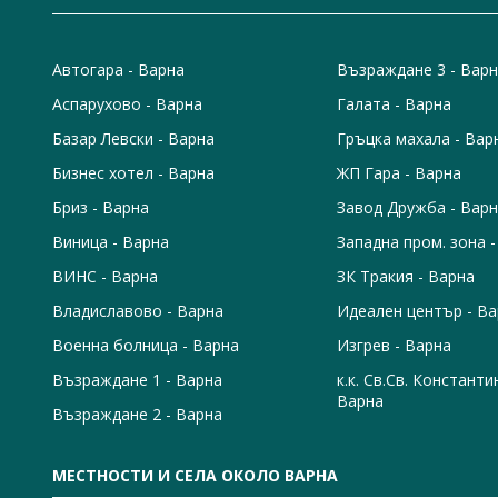
Автогара - Варна
Възраждане 3 - Вар
Аспарухово - Варна
Галата - Варна
Базар Левски - Варна
Гръцка махала - Вар
Бизнес хотел - Варна
ЖП Гара - Варна
Бриз - Варна
Завод Дружба - Вар
Виница - Варна
Западна пром. зона 
ВИНС - Варна
ЗК Тракия - Варна
Владиславово - Варна
Идеален център - В
Военна болница - Варна
Изгрев - Варна
Възраждане 1 - Варна
к.к. Св.Св. Константи
Варна
Възраждане 2 - Варна
МЕСТНОСТИ И СЕЛА ОКОЛО ВАРНА