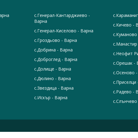
Варна
с.Генерал-Кантарджиево -
с.Карамани
Варна
с.Кичево - 
с.Генерал-Киселово - Варна
с.Куманово
с.Гроздьово - Варна
с.Манастир
с.Добрина - Варна
с.Неофит Р
с.Доброглед - Варна
с.Орешак -
с.Долище - Варна
с.Осеново -
с.Дюлино - Варна
с.Приселци 
с.Звездица - Варна
с.Радево - 
с.Искър - Варна
с.Слънчево