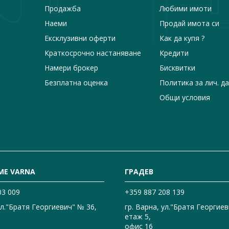
Продажба
Любими имоти
Наеми
Продай имота си
Ексклузивни оферти
Как да купя ?
Краткосрочно настаняване
Кредити
Намери брокер
Бисквитки
Безплатна оценка
Политика за лич. д
Общи условия
ME VARNA
ГРАДЕВ
03 009
+359 887 208 139
ул."Братя Георгиевич" № 36,
гр. Варна, ул."Братя Георгиев
етаж 5,
офис 16