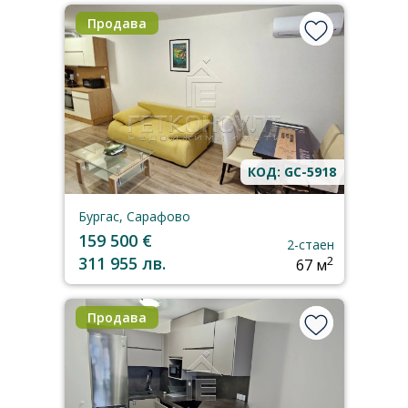
Продава
КОД: GC-5918
Бургас, Сарафово
159 500 €
2-стаен
311 955 лв.
2
67 м
Продава