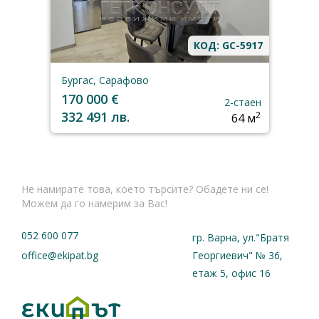
КОД: GC-5917
Бургас, Сарафово
170 000 €
2-стаен
332 491 лв.
2
64 м
Не намирате това, което търсите? Обадете ни се!
Можем да го намерим за Вас!
052 600 077
гр. Варна, ул."Братя
office@ekipat.bg
Георгиевич" № 36,
етаж 5, офис 16