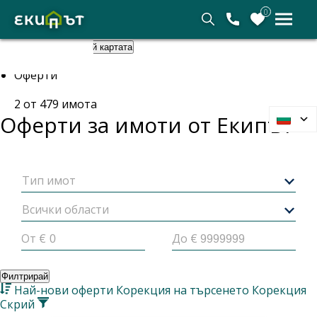
0
Покажи картата
Скрий картата
Начало
Оферти
2
от
479
имота
Оферти за имоти от
Екипът
Тип имот
Всички области
От €
До €
Филтрирай
Най-нови оферти
Корекция на търсенето
Корекция
Скрий