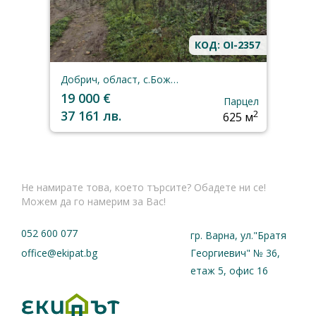
КОД: OI-2357
Добрич, област, с.Божурец
19 000 €
Парцел
37 161 лв.
2
625 м
Не намирате това, което търсите? Обадете ни се!
Можем да го намерим за Вас!
052 600 077
гр. Варна, ул."Братя
office@ekipat.bg
Георгиевич" № 36,
етаж 5, офис 16