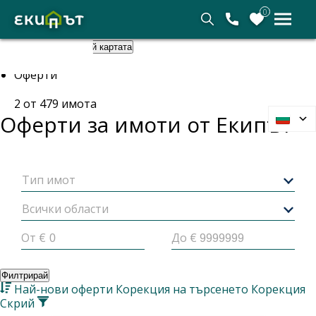
0
Покажи картата
Скрий картата
Начало
Оферти
2
от
479
имота
Оферти за имоти от
Екипът
Тип имот
Всички области
От €
До €
Филтрирай
Най-нови оферти
Корекция на търсенето
Корекция
Скрий