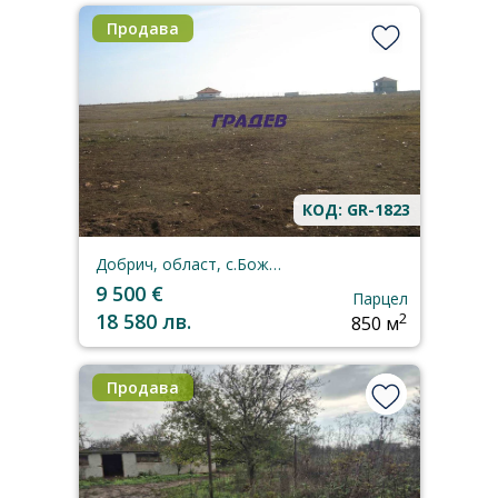
Продава
КОД: GR-1823
Добрич, област, с.Божурец
9 500 €
Парцел
18 580 лв.
2
850 м
Продава