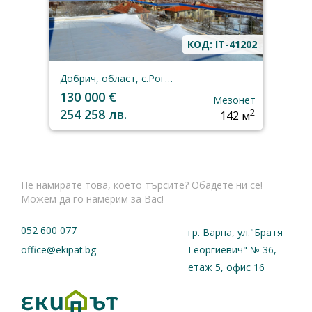
КОД: IT-41202
Добрич, област, с.Рогачево
130 000 €
Мезонет
254 258 лв.
2
142 м
Не намирате това, което търсите? Обадете ни се!
Можем да го намерим за Вас!
052 600 077
гр. Варна, ул."Братя
office@ekipat.bg
Георгиевич" № 36,
етаж 5, офис 16