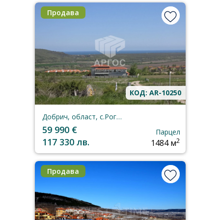
Продава
КОД: AR-10250
Добрич, област, с.Рогачево
59 990 €
Парцел
117 330 лв.
2
1484 м
Продава