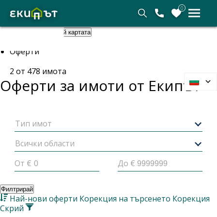
0
Покажи картата
Скрий картата
Начало
Оферти
2
от
478
имота
Оферти за имоти от
Екипът
Тип имот
Всички области
От €
До €
Филтрирай
Най-нови оферти
Корекция на търсенето
Корекция
Скрий