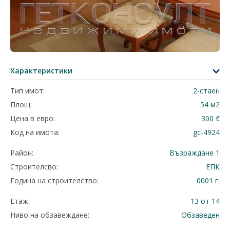
Характеристики
Тип имот:
2-стаен
Площ:
54 м2
Цена в евро:
300 €
Код на имота:
gc-4924
Район:
Възраждане 1
Строителсво:
ЕПК
Година на строителство:
0001 г.
Етаж:
13 от 14
Ниво на обзавеждане:
Обзаведен