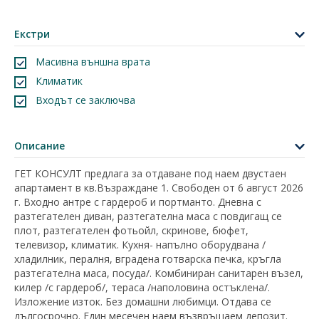
Екстри
Масивна външна врата
Климатик
Входът се заключва
Описание
ГЕТ КОНСУЛТ предлага за отдаване под наем двустаен
апартамент в кв.Възраждане 1. Свободен от 6 август 2026
г. Входно антре с гардероб и портманто. Дневна с
разтегателен диван, разтегателна маса с повдигащ се
плот, разтегателен фотьойл, скринове, бюфет,
телевизор, климатик. Кухня- напълно оборудвана /
хладилник, пералня, вградена готварска печка, кръгла
разтегателна маса, посуда/. Комбиниран санитарен възел,
килер /с гардероб/, тераса /наполовина остъклена/.
Изложение изток. Без домашни любимци. Отдава се
дългосрочно. Един месечен наем възвръщаем депозит.