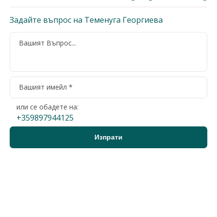
Задайте въпрос на Теменуга Георгиева
или се обадете на:
+359897944125
Варна, Възраждане 1
2-стаен