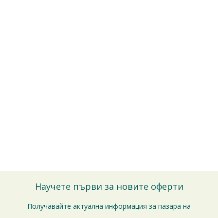
Безплатно е и без ангажименти.
Можете да го отмените по всяко време.
Ще се свържем с Вас за потвърждение на срещата.
Благодарим за доверието!
Научете първи за новите оферти
Получавайте актуална информация за пазара на