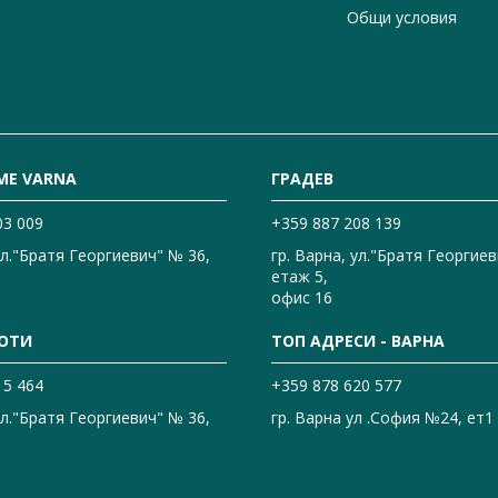
Общи условия
ME VARNA
ГРАДЕВ
03 009
+359 887 208 139
ул."Братя Георгиевич" № 36,
гр. Варна, ул."Братя Георгиев
етаж 5,
офис 16
ОТИ
ТОП АДРЕСИ - ВАРНА
15 464
+359 878 620 577
ул."Братя Георгиевич" № 36,
гр. Варна ул .София №24, ет1