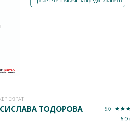
Прочетете почвече за кредитирането
КЕР EKIPAT
СИСЛАВА ТОДОРОВА
5.0
6 О