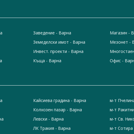
на
Заведение - Варна
Магазин - 
Земеделски имот - Варна
Мезонет - 
Инвест. проекти - Варна
Многостаен
а
Къща - Варна
Офис - Вар
на
Кайсиева градина - Варна
м-т Пчелин
Колхозен пазар - Варна
м-т Ракитни
на
Левски - Варна
м-т Св. Ник
ЛК Тракия - Варна
м-т Сотира 