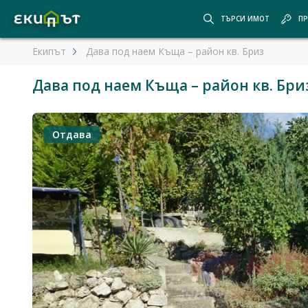
ТЪРСИ ИМОТ
ПР
Екипът
Дава под наем Къща – район кв. Бриз
Дава под наем Къща – район кв. Бри
Отдава