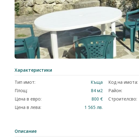
Характеристики
Тип имот:
Къща
Код на имота:
Площ:
84 м2
Район:
Цена в евро:
800 €
Строителсво:
Цена в лева:
1 565 лв.
Описание