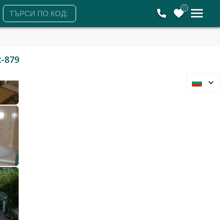
0
-879
Бриз, Варна
Къща
800 €
1 565 лв.
10 €/
19 лв./
84 м2
Гледания: 63
+359894485068
ЗАЯВЕТЕ ОГЛЕД
Събота
Понеделник
Вторник
Сряда
8
10
11
12