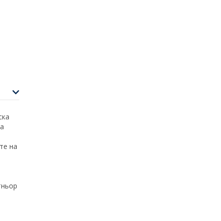
+
−
ntributors
ска
за
те на
тньор