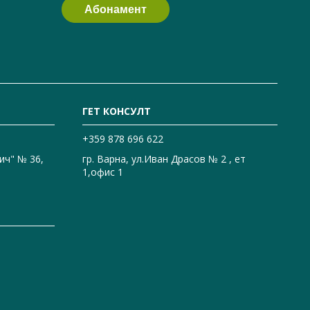
ГЕТ КОНСУЛТ
+359 878 696 622
ич" № 36,
гр. Варна, ул.Иван Драсов № 2 , ет
1,офис 1