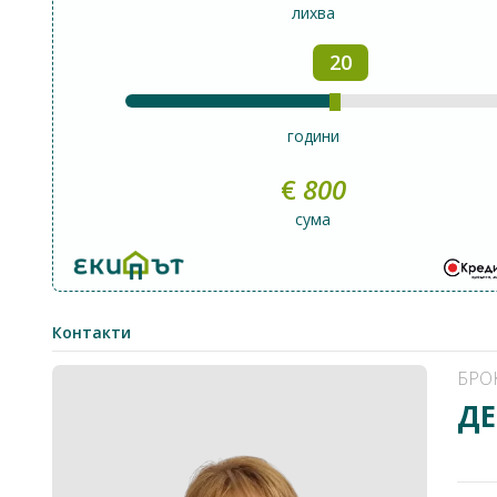
лихва
20
години
€
800
сума
Контакти
БРО
ДЕ