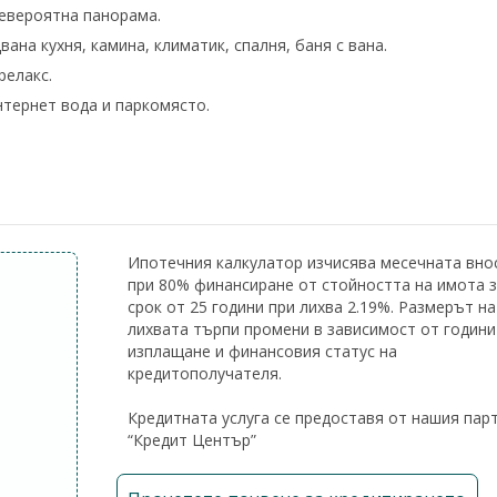
евероятна панорама.
ана кухня, камина, климатик, спалня, баня с вана.
релакс.
нтернет вода и паркомясто.
Leaflet
|
©
OpenStreetMap
co
Ипотечния калкулатор изчисява месечната вно
при 80% финансиране от стойността на имота 
срок от 25 години при лихва 2.19%. Размерът на
лихвата търпи промени в зависимост от години
изплащане и финансовия статус на
кредитополучателя.
Кредитната услуга се предоставя от нашия пар
“Кредит Център”