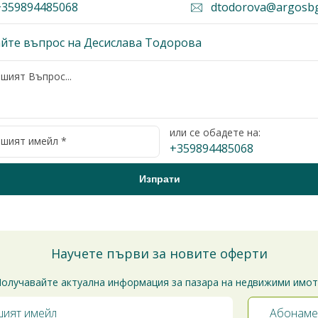
359894485068
dtodorova@argosb
йте въпрос на Десислава Тодорова
или се обадете на:
+359894485068
Научете първи за новите оферти
олучавайте актуална информация за пазара на недвижими имо