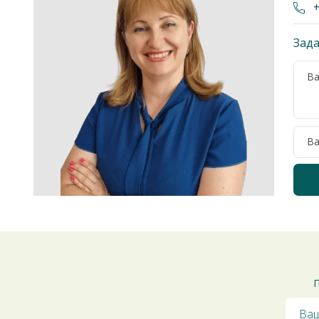
+
Зада
П