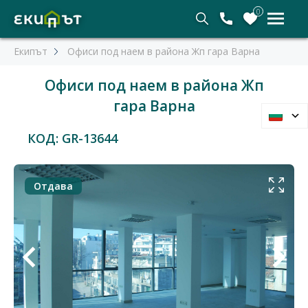
0
Екипът
Офиси под наем в района Жп гара Варна
Офиси под наем в района Жп
гара Варна
КОД: GR-13644
Отдава