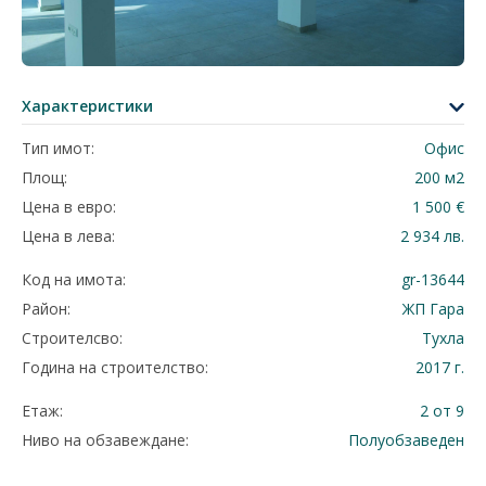
Характеристики
Тип имот:
Офис
Площ:
200 м2
Цена в евро:
1 500 €
Цена в лева:
2 934 лв.
Код на имота:
gr-13644
Район:
ЖП Гара
Строителсво:
Тухла
Година на строителство:
2017 г.
Етаж:
2 от 9
Ниво на обзавеждане:
Полуобзаведен