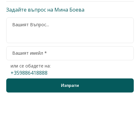
Задайте въпрос на Мина Боева
или се обадете на:
+359886418888
Варна, ЖП Гара
Офис
1 500 €