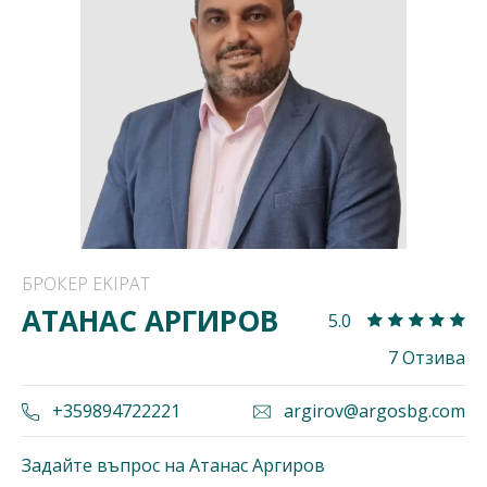
БРОКЕР EKIPAT
АТАНАС АРГИРОВ
5.0
7 Отзива
+359894722221
argirov@argosbg.com
Задайте въпрос на Атанас Аргиров