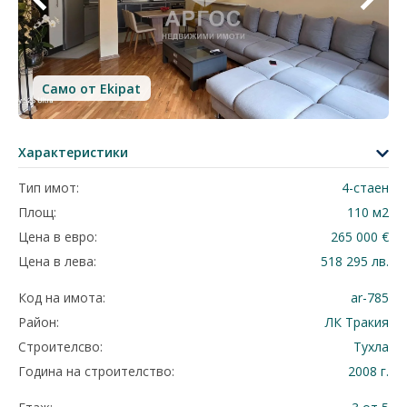
Само от Ekipat
Характеристики
Тип имот:
4-стаен
Площ:
110 м2
Цена в евро:
265 000 €
Цена в лева:
518 295 лв.
Код на имота:
ar-785
Район:
ЛК Тракия
Строителсво:
Тухла
Година на строителство:
2008 г.