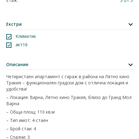
Етаж:
3 от 5
Екстри
Климатик
акт16
Описание
Четиристаен апартамент с гараж в района на Лятно кино
Тракия – функционален градски дом с отлична локация и
удобства!
– Локация: Варна, Лятно кино Тракия, близо до Гранд Мол
Варна
– Обща площ: 110 кв.м
– Тип имот: 4-стаен
– Брой стаи: 4
– Спални: 3