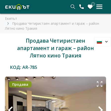
0
Екипът
Продава Четиристаен апартамент и гараж – район
Лятно кино Тракия
Продава Четиристаен
апартамент и гараж – район
Лятно кино Тракия
КОД: AR-785
Продава