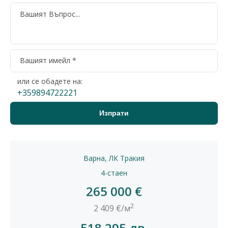
или се обадете на:
+359894722221
Варна, ЛК Тракия
4-стаен
265 000 €
2
2 409 €/м
518 295 лв.