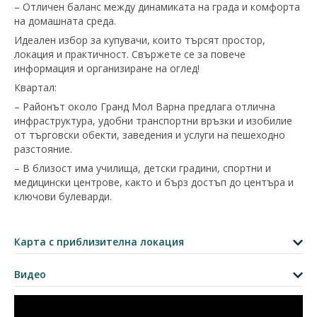
– Отличен баланс между динамиката на града и комфорта
на домашната среда.
Идеален избор за купувачи, които търсят простор,
локация и практичност. Свържете се за повече
информация и организиране на оглед!
Квартал:
– Районът около Гранд Мол Варна предлага отлична
инфраструктура, удобни транспортни връзки и изобилие
от търговски обекти, заведения и услуги на пешеходно
разстояние.
– В близост има училища, детски градини, спортни и
медицински центрове, както и бърз достъп до центъра и
ключови булеварди.
+
−
Карта с приблизителна локация
Leaflet
|
©
OpenStreetMap
contributors
Видео