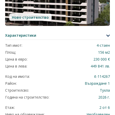
Ново строителство
Характеристики
Тип имот:
4-стаен
Площ:
156 м2
Цена в евро:
230 000 €
Цена в лева:
449 841 лв.
Код на имота:
it-114267
Район:
Възраждане 1
Строителсво:
Тухла
Година на строителство:
2026 г.
Етаж:
2 от 6
Ниво на обзавеждане:
Необзаведен