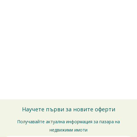
Безплатно е и без ангажименти.
Можете да го отмените по всяко време.
Ще се свържем с Вас за потвърждение на срещата.
Благодарим за доверието!
Научете първи за новите оферти
Получавайте актуална информация за пазара на
недвижими имоти