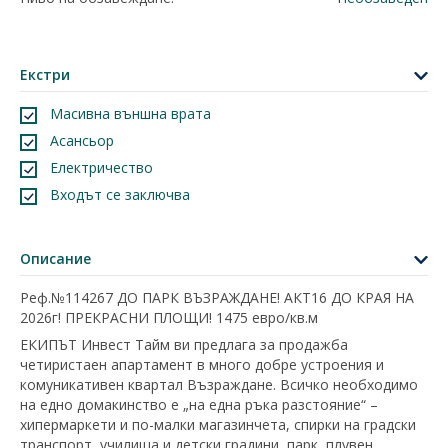
Екстри
Масивна външна врата
Асансьор
Електричество
Входът се заключва
Описание
Реф.№114267 ДО ПАРК ВЪЗРАЖДАНЕ! АКТ16 ДО КРАЯ НА
2026г! ПРЕКРАСНИ ПЛОЩИ! 1475 евро/кв.м
ЕКИПЪТ Инвест Тайм ви предлага за продажба
четиристаен апартамент в много добре устроения и
комуникативен квартал Възраждане. Всичко необходимо
на едно домакинство е „на една ръка разстояние“ –
хипермаркети и по-малки магазинчета, спирки на градски
транспорт, училища и детски градини, парк, плувен