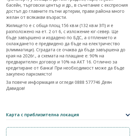
басейн, търговски център и др., в съчетание с експресния
достъп до главните пътни артерии, прави района много
желан от всякакви възрасти.
Жилището е с обща площ 156 кв.м (132 кв.м ЗП) и е
разположено на ет. 2 от 6, с изложение юг-север. Ще
бъде завършено и издадено по БДС, а отплението и
охлаждането е предвидено да бъде на електричество
(климматици). Сградата се очаква да бъде завършена до
края на 2026г., а схемата на плащане е: 90% на
предварителен договор и 10% на АКТ 16. Отлично за
кредитиране от банка! При необходимост може да бъде
закупено паркомясто!
За повече информация и огледи 0888 577746 Деян
Давидов!
+
−
Карта с приблизителна локация
Leaflet
|
©
OpenStreetMap
contributors