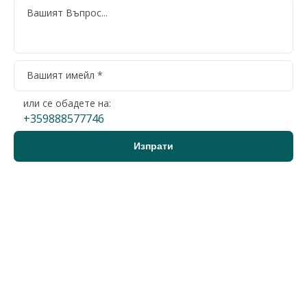
или се обадете на:
+359888577746
Варна, Възраждане 1
4-стаен
230 000 €
2
1 474 €/м