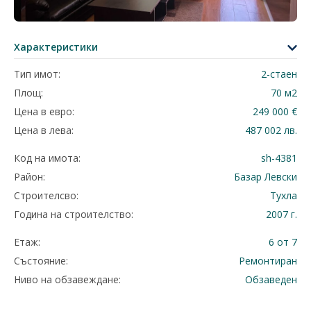
Характеристики
Тип имот:
2-стаен
Площ:
70 м2
Цена в евро:
249 000 €
Цена в лева:
487 002 лв.
Код на имота:
sh-4381
Район:
Базар Левски
Строителсво:
Тухла
Година на строителство:
2007 г.
Етаж:
6 от 7
Състояние:
Ремонтиран
Ниво на обзавеждане:
Обзаведен