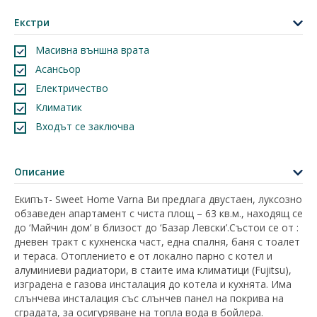
Екстри
Масивна външна врата
Асансьор
Електричество
Климатик
Входът се заключва
Описание
Екипът- Sweet Home Varna Ви предлага двустаен, луксозно
обзаведен апартамент с чиста площ – 63 кв.м., находящ се
до ‘Майчин дом’ в близост до ‘Базар Левски’.Състои се от :
дневен тракт с кухненска част, една спалня, баня с тоалет
и тераса. Отоплението е от локално парно с котел и
алуминиеви радиатори, в стаите има климатици (Fujitsu),
изградена е газова инсталация до котела и кухнята. Има
слънчева инсталация със слънчев панел на покрива на
сградата, за осигуряване на топла вода в бойлера.