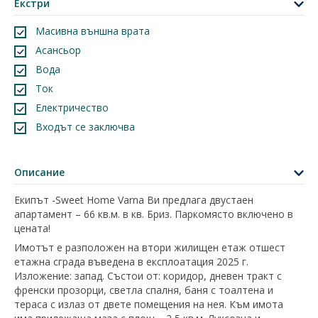
Екстри
Масивна външна врата
Асансьор
Вода
Ток
Електричество
Входът се заключва
Описание
Екипът -Sweet Home Varna Ви предлага двустаен
апартамент – 66 кв.м. в кв. Бриз. Паркомясто включено в
цената!
Имотът е разположен на втори жилищен етаж отшест
етажна сграда въведена в експлоатация 2025 г.
Изложение: запад. Състои от: коридор, дневен тракт с
френски прозорци, светла спалня, баня с тоалтена и
тераса с излаз от двете помещения на нея. Към имота