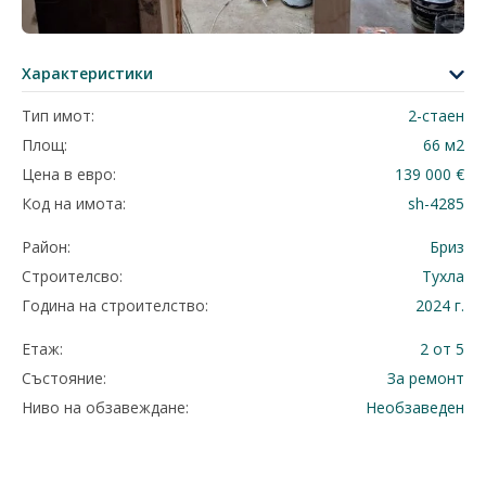
Характеристики
Тип имот:
2-стаен
Площ:
66 м2
Цена в евро:
139 000 €
Код на имота:
sh-4285
Район:
Бриз
Строителсво:
Тухла
Година на строителство:
2024 г.
Етаж:
2 от 5
Състояние:
За ремонт
Ниво на обзавеждане:
Необзаведен