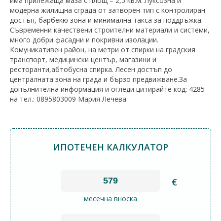
има прилежаща маза с площ – 2,5 кв.м. Луксозна и
модерна жилищна сграда от затворен тип с контролиран
достъп, барбекю зона и минимална такса за поддръжка.
Съвременни качествени строителни материали и системи,
много добри фасадни и покривни изолации.
Комуникативен район, на метри от спирки на градския
транспорт, медицински център, магазини и
ресторанти,абтобусна спирка. Лесен достъп до
централната зона на града и бързо предвижване.За
допълнителна информация и огледи цитирайте код: 4285
на тел.: 0895803009 Мария Лечева.
ИПОТЕЧЕН КАЛКУЛАТОР
€
месечна вноска