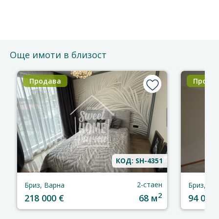
Ще се свържем с Вас за потвърждение на срещата.
Благодарим за доверието!
Още имоти в близост
Продава
Прода
КОД: SH-4351
2-стаен
Бриз, Варна
Бриз, Ва
2
218 000 €
68 м
94 000 