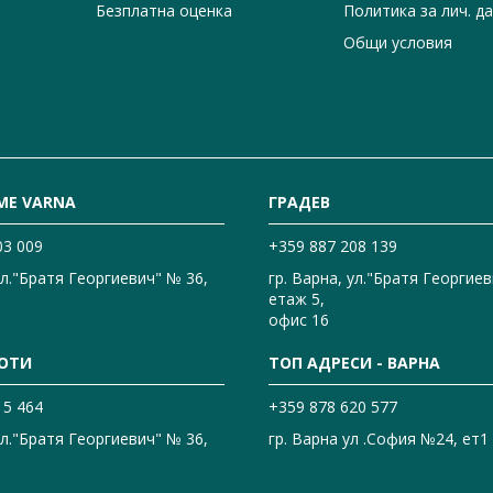
Безплатна оценка
Политика за лич. д
Общи условия
ME VARNA
ГРАДЕВ
03 009
+359 887 208 139
ул."Братя Георгиевич" № 36,
гр. Варна, ул."Братя Георгиев
етаж 5,
офис 16
ОТИ
ТОП АДРЕСИ - ВАРНА
15 464
+359 878 620 577
ул."Братя Георгиевич" № 36,
гр. Варна ул .София №24, ет1