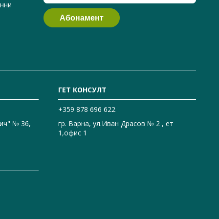
анни
ГЕТ КОНСУЛТ
+359 878 696 622
ич" № 36,
гр. Варна, ул.Иван Драсов № 2 , ет
1,офис 1