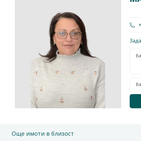
+
Зада
Още имоти в близост