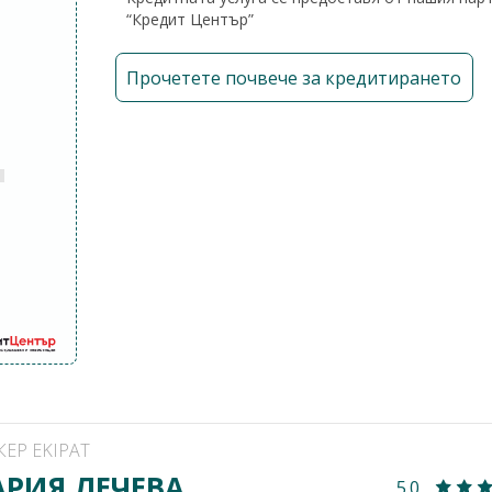
“Кредит Център”
Прочетете почвече за кредитирането
КЕР EKIPAT
РИЯ ЛЕЧЕВА
5.0