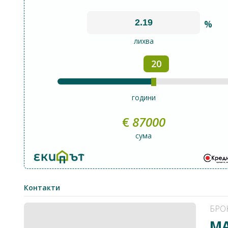
%
лихва
20
години
€
87000
сума
Контакти
БРО
МА