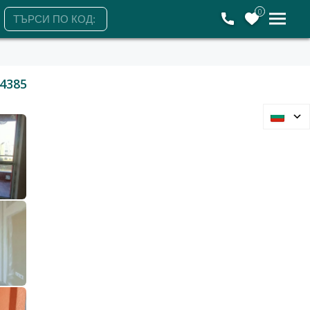
0
4385
Варна, Кайсиева градина
2-стаен
87 000 €
170 157 лв.
2
2
1 673 €/м
3 272 лв./м
52 м2
Гледания: 324
+359885280009
ЗАЯВЕТЕ ОГЛЕД
Петък
Събота
Понеделник
Вторник
7
8
10
11