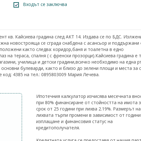
Входът се заключва
нт кв. Кайсиева градина след АКТ 14. Издава се по БДС. Излжен
ажна новострояща се сграда снабдена с асансьор и поддържани
зположени както следва: коридор,баня и тоалетна в едно
аз на тераса, спалня ( с френски прозорци).Кайсиева градина е т
агазини, училища и детски градини,всичко необходимо на една р
 основни булеварди, както и близо до зелени площи и места за 
код: 4385 на тел.: 0895803009 Мария Лечева.
Ипотечния калкулатор изчисява месечната вно
при 80% финансиране от стойността на имота 
срок от 25 години при лихва 2.19%. Размерът на
лихвата търпи промени в зависимост от години
изплащане и финансовия статус на
кредитополучателя.
Кредитната услуга се предоставя от нашия пар