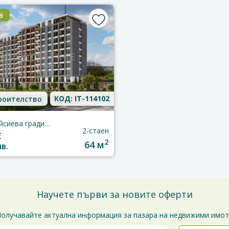
а
КОД: IT-114102
роителство
Варна, Кайсиева градина
2-стаен
€
2
64 м
лв.
Научете първи за новите оферти
олучавайте актуална информация за пазара на недвижими имо