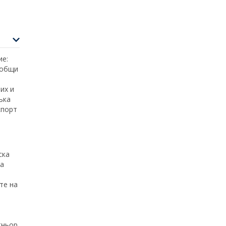
ие:
 общи
их и
ъка
спорт
ска
за
те на
тньор