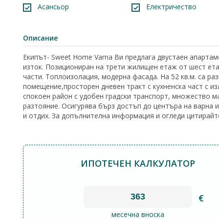
Асансьор
Електричество
Описание
Екипът- Sweet Home Varna Ви предлага двустаен апартаме
изток. Позициониран на трети жилищен етаж от шест ет
части. Топлоизолация, модерна фасада. На 52 кв.м. са ра
помещение,просторен дневен тракт с кухненска част с изл
спокоен район с удобен градски транспорт, множество м
разтояние. Осигурява бърз достъп до центъра на варна и
и отдих.
За допълнителна информация и огледи цитирайте 
ИПОТЕЧЕН КАЛКУЛАТОР
€
месечна вноска