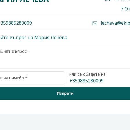
7 О
359885280009
lecheva@ekip
йте въпрос на Мария Лечева
или се обадете на:
+359885280009