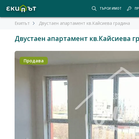
ТЪРСИ ИМОТ
ПР
Екипът
Двустаен апартамент кв.Кайсиева градина
Двустаен апартамент кв.Кайсиева г
Продава