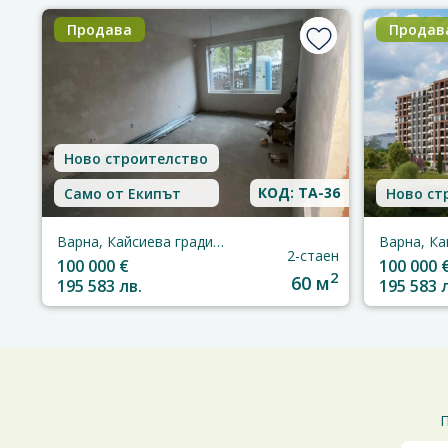
Продава
Продав
Ново строителство
КОД: TA-36
Само от Екипът
Ново ст
Варна, Кайсиева градина
2-стаен
100 000 €
100 000 
2
60 м
195 583 лв.
195 583 
П