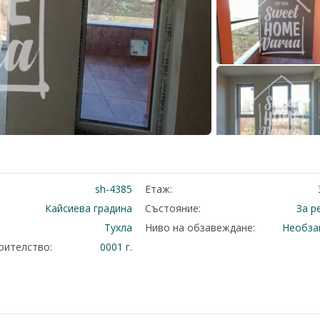
sh-4385
Етаж:
Кайсиева градина
Състояние:
За р
Тухла
Ниво на обзавеждане:
Необза
оителство:
0001 г.